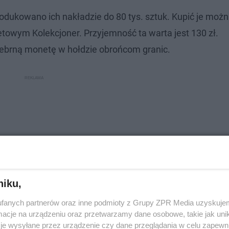
rodukowano ich nakładzie do 80 tys. sztuk. Kupić je moż
towym Kolekcjoner. Przyjemność ta warta jest 130 zł.
ebrną monetę w hołdzie obrońcom granic.
niku,
fanych partnerów oraz inne podmioty z Grupy ZPR Media uzyskujem
cje na urządzeniu oraz przetwarzamy dane osobowe, takie jak unika
je wysyłane przez urządzenie czy dane przeglądania w celu zapewn