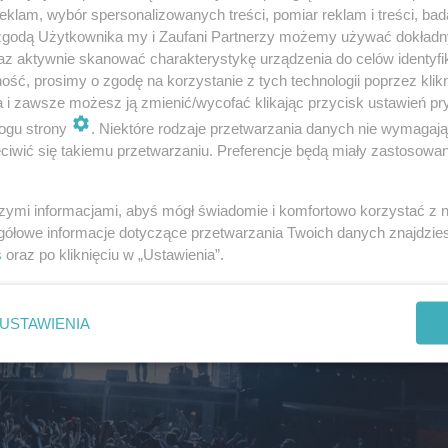
klam, wybór spersonalizowanych treści, pomiar reklam i treści, bad
 na Ukrainie na Polską gospodarkę
 zgodą Użytkownika my i Zaufani Partnerzy możemy używać dokład
az aktywnie skanować charakterystykę urządzenia do celów identyfi
ść, prosimy o zgodę na korzystanie z tych technologii poprzez klikn
a i zawsze możesz ją zmienić/wycofać klikając przycisk ustawień pr
ogu strony
. Niektóre rodzaje przetwarzania danych nie wymagaj
iwić się takiemu przetwarzaniu. Preferencje będą miały zastosowanie
szymi informacjami, abyś mógł świadomie i komfortowo korzystać z
gółowe informacje dotyczące przetwarzania Twoich danych znajdzi
s
oraz po kliknięciu w „Ustawienia”.
USTAWIENIA