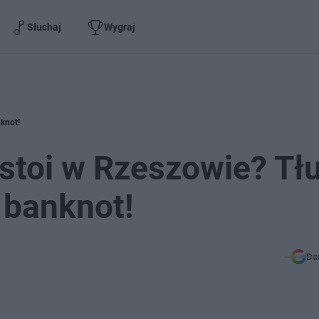
Słuchaj
Wygraj
knot!
 stoi w Rzeszowie? T
 banknot!
Do