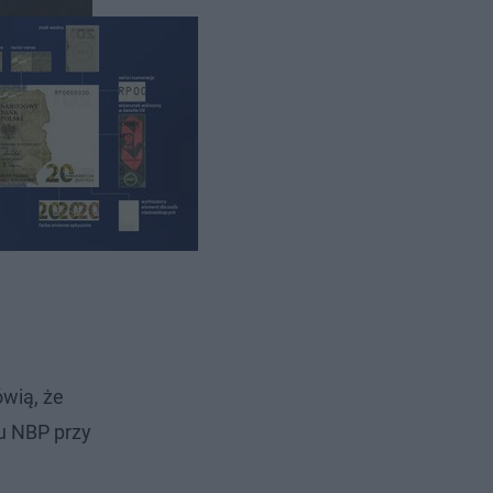
am panów,
ówią, że
łu NBP przy