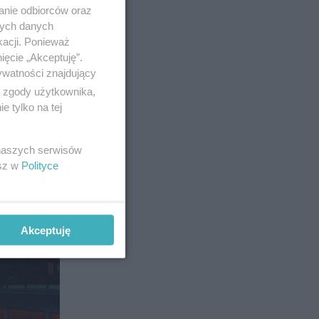
anie odbiorców oraz
nych danych
kacji. Ponieważ
ięcie „Akceptuję”.
ywatności znajdujący
2
ą zgody użytkownika,
 tylko na tej
 naszych serwisów
esz w
Polityce
Akceptuję