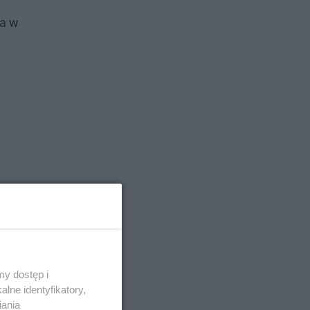
na w
y dostęp i
lne identyfikatory,
iania