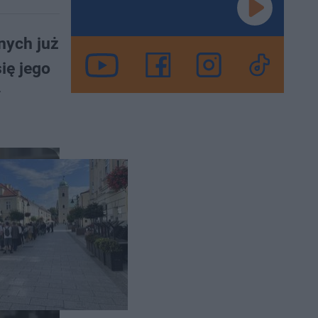
nych już
ię jego
ł