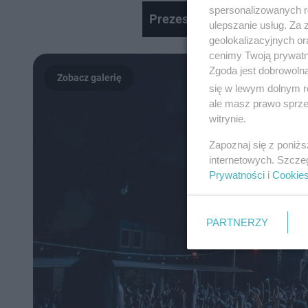
spersonalizowanych re
Prezes NBP o wpływie wojny
ulepszanie usług. Za
geolokalizacyjnych or
cenimy Twoją prywatno
Zgoda jest dobrowoln
się w lewym dolnym r
ale masz prawo sprzec
witrynie.
Zapoznaj się z poniż
internetowych. Szcze
Prywatności
i
Cookie
PARTNERZY