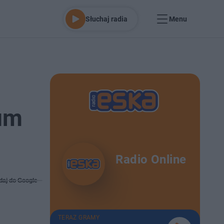
Słuchaj radia
Menu
łum
Radio Online
daj do Google
TERAZ GRAMY