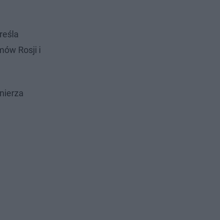
reśla
mów Rosji i
nierza