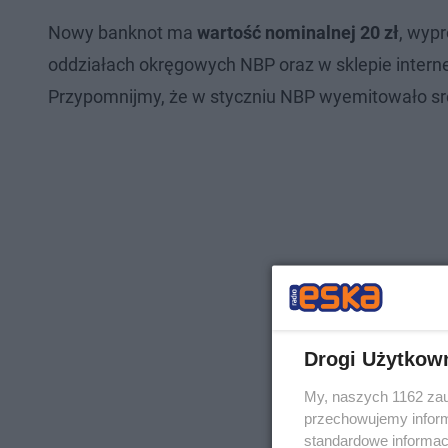
Nowy banknot ma
wartość
nominalnej 20 zł
, wyp
oddziałach okręgowych NBP oraz w sklepie interne
Przypomnijmy, że w styczniu NBP wyemitowało sr
Drogi Użytkow
My, naszych 1162 zau
przechowujemy informa
standardowe informac