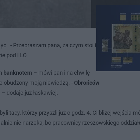
czyć. - Przepraszam pana, za czym stoi ta kolejka? - pyt
wie pod I LO.
m banknotem
– mówi pan i na chwilę
e obudzony moją niewiedzą. -
Obrońców
j
– dodaje już łaskawiej.
yli tacy, którzy przyszli już o godz. 4. Ci bliżej wejścia m
ecjalnie nie narzeka, bo pracownicy rzeszowskiego oddzia