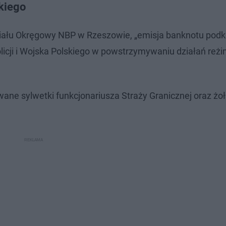
skiego
iału Okręgowy NBP w Rzeszowie, „emisja banknotu podk
olicji i Wojska Polskiego w powstrzymywaniu działań reżi
ane sylwetki funkcjonariusza Straży Granicznej oraz żoł