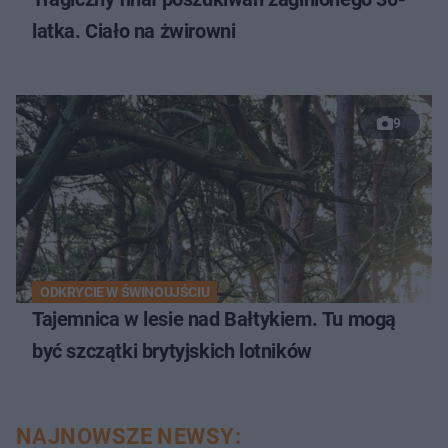
latka. Ciało na żwirowni
9
ODKRYCIE W ŚWINOUJŚCIU
Tajemnica w lesie nad Bałtykiem. Tu mogą
być szczątki brytyjskich lotników
NAJNOWSZE NEWSY: