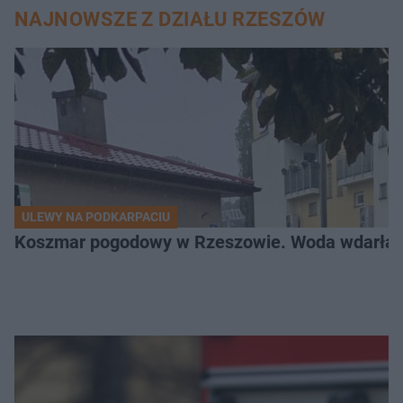
NAJNOWSZE Z DZIAŁU RZESZÓW
ULEWY NA PODKARPACIU
Koszmar pogodowy w Rzeszowie. Woda wdarła si