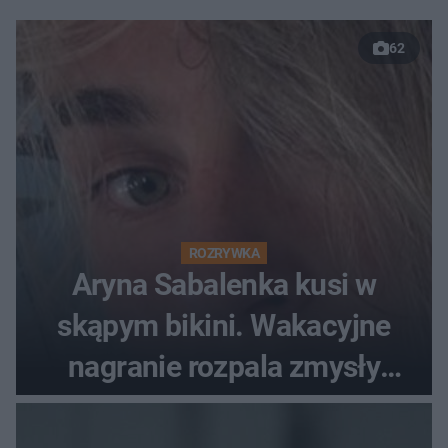
62
ROZRYWKA
Aryna Sabalenka kusi w
skąpym bikini. Wakacyjne
nagranie rozpala zmysły
fanów