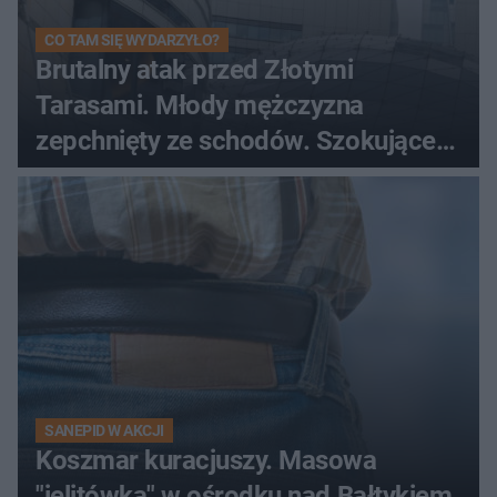
CO TAM SIĘ WYDARZYŁO?
Brutalny atak przed Złotymi
Tarasami. Młody mężczyzna
zepchnięty ze schodów. Szokujące
nagranie krąży po sieci
SANEPID W AKCJI
Koszmar kuracjuszy. Masowa
"jelitówka" w ośrodku nad Bałtykiem