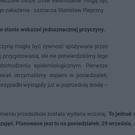
oleczone osoby znów ewentualnie mogą być
 zakażenia - zaznacza Stanisław Pieprzny.
t w stanie wskazać jednoznacznej przyczyny.
yczyną mogła być żywność spożywana przez
ej przygotowania, ale nie potwierdziliśmy tego
ochodzeniu epidemiologicznym. Pierwsze
owań otrzymaliśmy dopiero w poniedziałek,
rzypadki wystąpiły już w poprzednią środę –
chomieniu przedszkola została wydana wczoraj.
To jednak 
 zajęć. Planowane jest to na poniedziałek, 29 września.