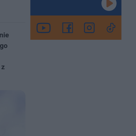
nie
ego
 z