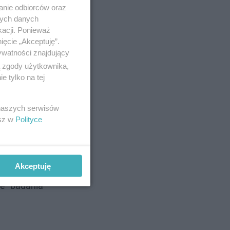
anie odbiorców oraz
nych danych
kacji. Ponieważ
 że
decyzją
ięcie „Akceptuję”.
ywatności znajdujący
ą zgody użytkownika,
 tylko na tej
 naszych serwisów
esz w
Polityce
Akceptuję
ne badania