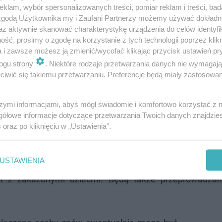
klam, wybór spersonalizowanych treści, pomiar reklam i treści, bad
 zgodą Użytkownika my i Zaufani Partnerzy możemy używać dokład
az aktywnie skanować charakterystykę urządzenia do celów identyfi
wej Woli, lek. med. Stanisław Pieprzny, poinformował,
ść, prosimy o zgodę na korzystanie z tych technologii poprzez klikn
a i zawsze możesz ją zmienić/wycofać klikając przycisk ustawień pr
ziałalność.
ogu strony
. Niektóre rodzaje przetwarzania danych nie wymagaj
iwić się takiemu przetwarzaniu. Preferencje będą miały zastosowanie
nało wszystkie zalecane czynności, w tym
zynfekcję, która zapewnia bezpieczeństwo
szymi informacjami, abyś mógł świadomie i komfortowo korzystać z
. Przedstawiono na to stosowne dowody,
gółowe informacje dotyczące przetwarzania Twoich danych znajdzi
s
oraz po kliknięciu w „Ustawienia”.
owodu, aby przedłużać decyzję o zamknięciu
ział w rozmowie z Radiem Eska.
USTAWIENIA
kt z zakażonymi dziećmi. Będą także przeprowadza