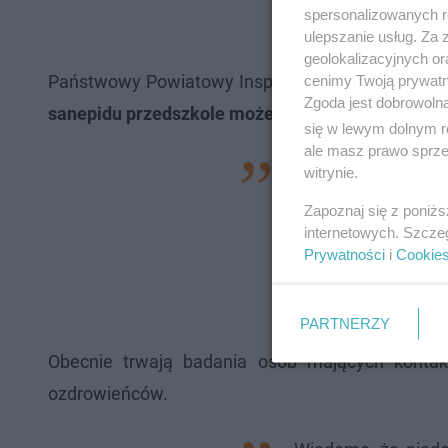
spersonalizowanych re
ulepszanie usług. Za
geolokalizacyjnych or
Państwowy Powiatowy Inspektor Sanitarny w Stalo
cenimy Twoją prywatno
Zgoda jest dobrowoln
sanepidu przedszkole może już jednak wznowić d
się w lewym dolnym r
ale masz prawo sprzec
Przedszkole wyko
witrynie.
przeprowadziło de
Zapoznaj się z poniż
zdrowotne dzieci
internetowych. Szcze
Prywatności
i
Cookie
dlatego nie było p
placówki – powied
PARTNERZY
Obecnie trwają badania osób mających konta
ozdrowieńców.