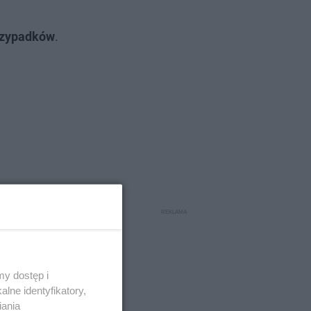
rzypadków
.
y dostęp i
lne identyfikatory,
iania