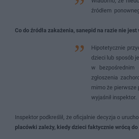
Wiadomo, że nied
źródłem ponownego
Co do źródła zakażenia, sanepid na razie nie jes
Hipotetycznie prz
dzieci lub sposób j
w bezpośrednim d
zgłoszenia zachor
mimo że pierwsze p
wyjaśnił inspektor.
Inspektor podkreślił, że oficjalnie decyzja o uru
placówki zależy, kiedy dzieci faktycznie wrócą do