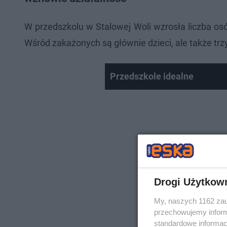
W przedszkolu w Stalowej Woli wzrosła liczba o
Wśród zakażonych są głównie dzieci, ale także trz
Przedszkole idealne
Drogi Użytkow
My, naszych 1162 zau
przechowujemy informa
standardowe informac