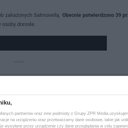
sób zakażonych Salmonellą.
Obecnie potwierdzono 39 p
y osoby dorosłe.
niku,
fanych partnerów oraz inne podmioty z Grupy ZPR Media uzyskujem
cje na urządzeniu oraz przetwarzamy dane osobowe, takie jak unika
je wysyłane przez urządzenie czy dane przeglądania w celu zapewn