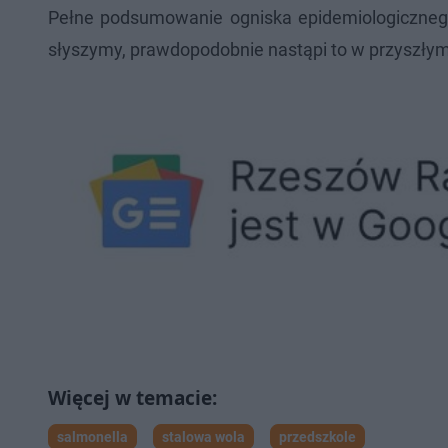
Pełne podsumowanie ogniska epidemiologicznego
słyszymy, prawdopodobnie nastąpi to w przyszłym
salmonella
stalowa wola
przedszkole