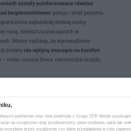
eniach zostały poinformowane również
nad bezpieczeństwem
: policja i straż pożarna.
graniczenia najbardziej dotkną osoby
ię nocą, zwłaszcza pracujących w
nach. Mamy nadzieję, że wprowadzone
st zmiany
nie wpłyną znacząco na komfort
w
– mówi Joanna Sowa, rzeczniczka Urzędu
niku,
fanych partnerów oraz inne podmioty z Grupy ZPR Media uzyskujem
cje na urządzeniu oraz przetwarzamy dane osobowe, takie jak unika
je wysyłane przez urządzenie czy dane przeglądania w celu zapewn