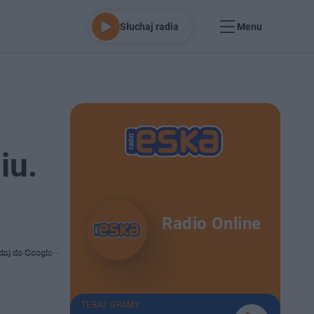
Słuchaj radia
Menu
iu.
Radio Online
daj do Google
TERAZ GRAMY