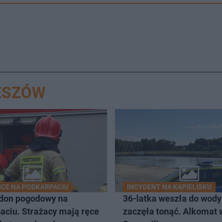
ESZÓW
CE NA PODKARPACIU
INCYDENT NA KĄPIELISKU
don pogodowy na
36-latka weszła do wody 
aciu. Strażacy mają ręce
zaczęła tonąć. Alkomat