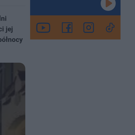
lni
i jej
 północy