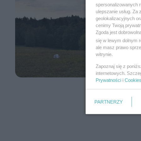
spersonalizowanych re
ulepszanie usług. Za
geolokalizacyjnych or
cenimy Twoją prywatno
Zgoda jest dobrowoln
się w lewym dolnym r
ale masz prawo sprzec
witrynie.
Zapoznaj się z poniż
internetowych. Szcze
Prywatności
i
Cookie
PARTNERZY