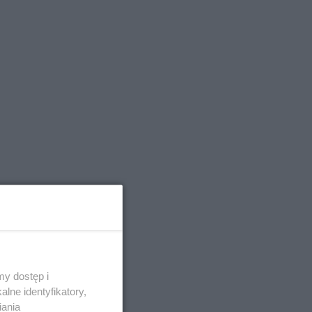
3
y dostęp i
lne identyfikatory,
iania