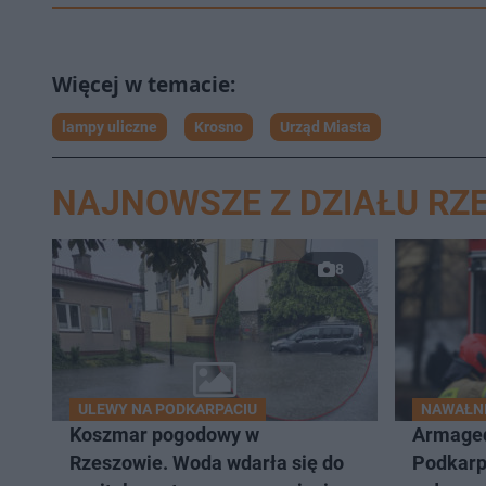
lampy uliczne
Krosno
Urząd Miasta
NAJNOWSZE Z DZIAŁU RZ
8
ULEWY NA PODKARPACIU
NAWAŁNI
Koszmar pogodowy w
Armage
Rzeszowie. Woda wdarła się do
Podkarp