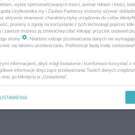
klam, wybór spersonalizowanych treści, pomiar reklam i treści, bad
 zgodą Użytkownika my i Zaufani Partnerzy możemy używać dokład
az aktywnie skanować charakterystykę urządzenia do celów identyfi
ść, prosimy o zgodę na korzystanie z tych technologii poprzez klikn
a i zawsze możesz ją zmienić/wycofać klikając przycisk ustawień pr
ogu strony
. Niektóre rodzaje przetwarzania danych nie wymagaj
iwić się takiemu przetwarzaniu. Preferencje będą miały zastosowanie
szymi informacjami, abyś mógł świadomie i komfortowo korzystać z
gółowe informacje dotyczące przetwarzania Twoich danych znajdzi
s
oraz po kliknięciu w „Ustawienia”.
USTAWIENIA