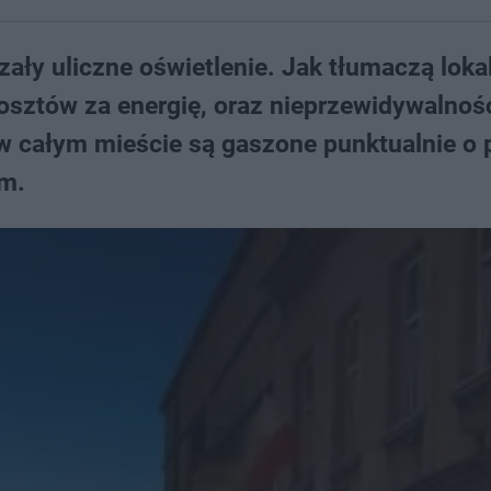
ły uliczne oświetlenie. Jak tłumaczą loka
osztów za energię, oraz nieprzewidywalnośc
 w całym mieście są gaszone punktualnie o
em.