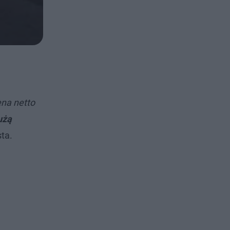
ena netto
użą
ta.