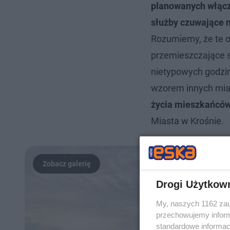
planowanych włącz
służby czuwające 
Rozumiemy, że te o
przemieszczające s
nietypowych godzi
wzorem innych mia
życia mieszkańcó
Miasta w Krośnie.
Drogi Użytkow
My, naszych 1162 zau
przechowujemy informa
standardowe informac