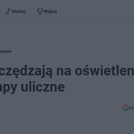
Słuchaj
Wygraj
uliczne
zędzają na oświetlen
py uliczne
Do