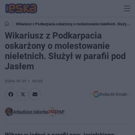
Wikariusz z Podkarpacia oskarżony o molestowanie nieletnich. Służył w
parafii pod Jasłem
Wikariusz z Podkarpacia
oskarżony o molestowanie
nieletnich. Służył w parafii pod
Jasłem
2024-10-31
10:09
Dodaj do Google
Arkadiusz Iskierka
PAP
Wikary w jednej z parafii pow. jasielskiego