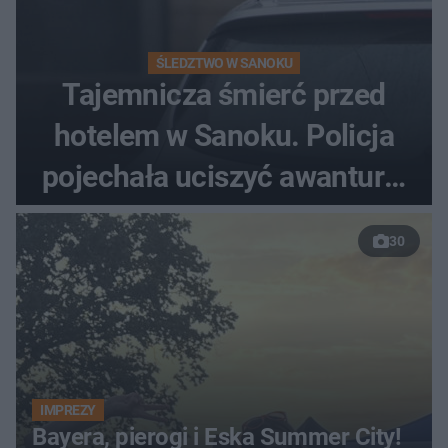
ŚLEDZTWO W SANOKU
Tajemnicza śmierć przed
hotelem w Sanoku. Policja
pojechała uciszyć awanturę,
znaleźli ciało
30
IMPREZY
Bayera, pierogi i Eska Summer City!