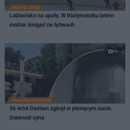
MIASTO LATEM
Lodowisko na upały. W Białymstoku latem
można śmigać na łyżwach
19
TRAGEDIA NA DRODZE
36-letni Damian zginął w płonącym aucie.
Osierocił syna