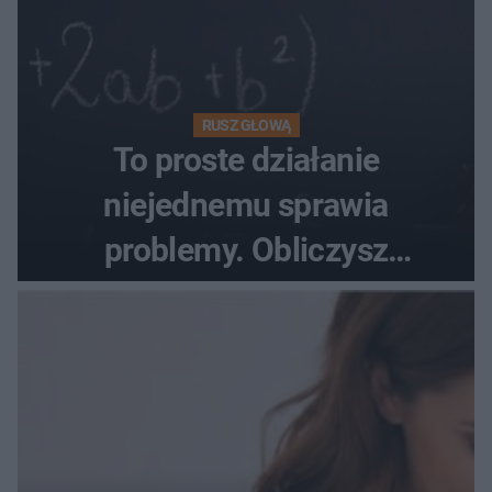
RUSZ GŁOWĄ
To proste działanie
niejednemu sprawia
problemy. Obliczysz
poprawnie, ile to jest
72+7×7−7×5=?