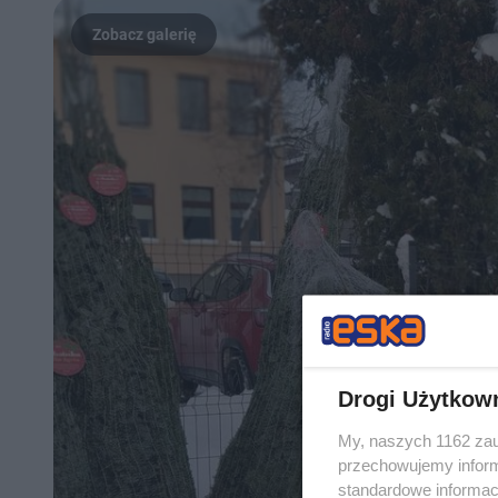
Drogi Użytkow
My, naszych 1162 zau
przechowujemy informa
standardowe informac