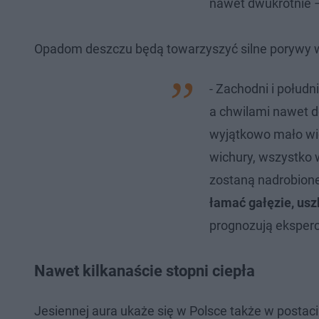
nawet dwukrotnie –
Opadom deszczu będą towarzyszyć silne porywy w
- Zachodni i połudn
a chwilami nawet 
wyjątkowo mało wiet
wichury, wszystko w
zostaną nadrobione
łamać gałęzie, usz
prognozują eksperc
Nawet kilkanaście stopni ciepła
Jesiennej aura ukaże się w Polsce także w postac