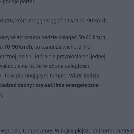
 podaje portal.
iatru, które mogą osiągać nawet 70-90 km/h.
iowy wiatr często będzie osiągać 50-60 km/h,
do
70-90 km/h
, co oznacza wichurę. Po
rznej jesieni, która nie przyniosła ani jednej
skazuje na to, że wietrzne zaległości
 i to w piorunującym tempie.
Wiatr będzie
kadzać dachy i zrywać linie energetyczne
–
i.
i wysokiej temperatury. W najcieplejsze dni termometry