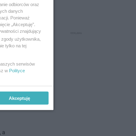
anie odbiorców oraz
nych danych
kacji. Ponieważ
ięcie „Akceptuję”.
ywatności znajdujący
ą zgody użytkownika,
 tylko na tej
 naszych serwisów
esz w
Polityce
Akceptuję
, a