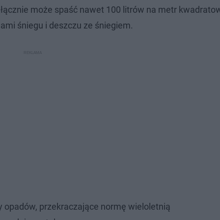
m łącznie może spaść nawet 100 litrów na metr kwadrato
dami śniegu i deszczu ze śniegiem.
y opadów, przekraczające normę wieloletnią