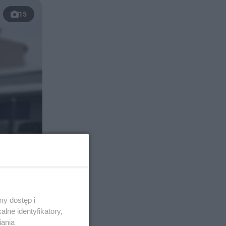
15
y dostęp i
lne identyfikatory,
iania