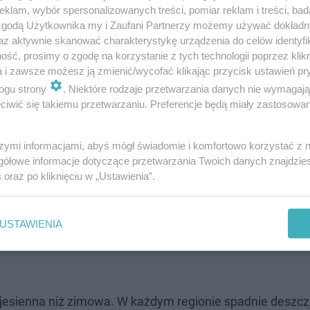
klam, wybór spersonalizowanych treści, pomiar reklam i treści, bad
 zgodą Użytkownika my i Zaufani Partnerzy możemy używać dokład
az aktywnie skanować charakterystykę urządzenia do celów identyfi
ść, prosimy o zgodę na korzystanie z tych technologii poprzez klikn
a i zawsze możesz ją zmienić/wycofać klikając przycisk ustawień pr
ogu strony
. Niektóre rodzaje przetwarzania danych nie wymagaj
iwić się takiemu przetwarzaniu. Preferencje będą miały zastosowanie
szymi informacjami, abyś mógł świadomie i komfortowo korzystać z
gółowe informacje dotyczące przetwarzania Twoich danych znajdzi
s
oraz po kliknięciu w „Ustawienia”.
USTAWIENIA
 jesienna niż zimowa. W każdym regionie spadnie deszcz