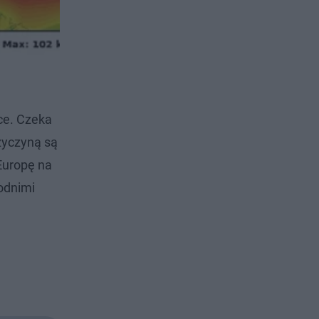
ce. Czeka
zyczyną są
Europę na
odnimi