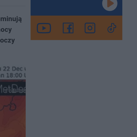
ominują
nocy
koczy