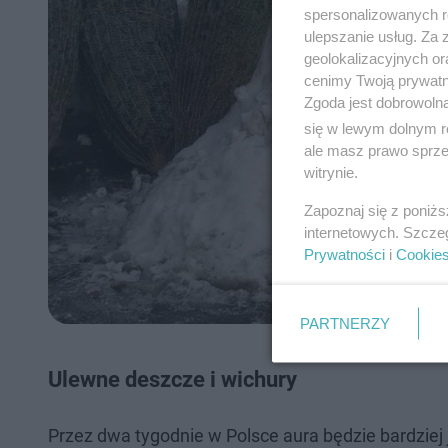
spersonalizowanych re
ulepszanie usług. Za
geolokalizacyjnych or
cenimy Twoją prywatno
Zgoda jest dobrowoln
się w lewym dolnym r
ale masz prawo sprzec
witrynie.
Zapoznaj się z poniż
internetowych. Szcze
Prywatności
i
Cookie
PARTNERZY
Ulewne deszcze i wichury
Przez dwa tygodnie w Polsce aura będzie bardziej