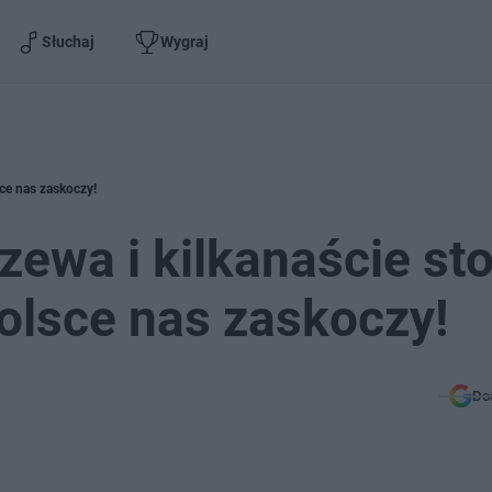
Słuchaj
Wygraj
sce nas zaskoczy!
zewa i kilkanaście st
olsce nas zaskoczy!
Do