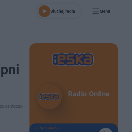
Słuchaj radia
Menu
opni
Radio Online
daj do Google
TERAZ GRAMY