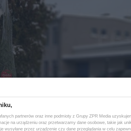
niku,
fanych partnerów oraz inne podmioty z Grupy ZPR Media uzyskujem
cje na urządzeniu oraz przetwarzamy dane osobowe, takie jak unika
je wysyłane przez urządzenie czy dane przeglądania w celu zapewn