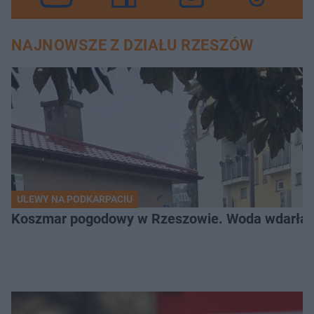
NAJNOWSZE Z DZIAŁU RZESZÓW
ULEWY NA PODKARPACIU
Koszmar pogodowy w Rzeszowie. Woda wdarła si