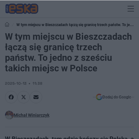
W tym miejscu w Bieszczadach łączą się granicę trzech państw. To jedno
z sześciu takich miejsc w Polsce
W tym miejscu w Bieszczadach
łączą się granicę trzech
państw. To jedno z sześciu
takich miejsc w Polsce
2025-10-13
11:38
Dodaj do Google
Michał Winiarczyk
W Bieszczadach, tam gdzie kończy się Polska, a