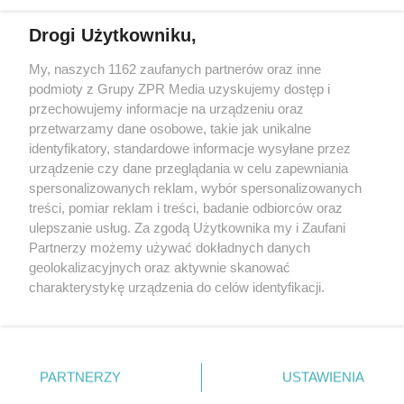
Drogi Użytkowniku,
My, naszych 1162 zaufanych partnerów oraz inne
Żaden utwór zamieszczony w serwisie nie może być powielany i
podmioty z Grupy ZPR Media uzyskujemy dostęp i
rozpowszechniany lub dalej rozpowszechniany w jakikolwiek sposób (w
tym także elektroniczny lub mechaniczny) na jakimkolwiek polu
przechowujemy informacje na urządzeniu oraz
eksploatacji w jakiejkolwiek formie, włącznie z umieszczaniem w
przetwarzamy dane osobowe, takie jak unikalne
Internecie bez pisemnej zgody właściciela praw. Jakiekolwiek użycie lub
identyfikatory, standardowe informacje wysyłane przez
wykorzystanie utworów w całości lub w części z naruszeniem prawa,
tzn. bez właściwej zgody, jest zabronione pod groźbą kary i może być
urządzenie czy dane przeglądania w celu zapewniania
ścigane prawnie.
spersonalizowanych reklam, wybór spersonalizowanych
treści, pomiar reklam i treści, badanie odbiorców oraz
ulepszanie usług. Za zgodą Użytkownika my i Zaufani
Partnerzy możemy używać dokładnych danych
geolokalizacyjnych oraz aktywnie skanować
charakterystykę urządzenia do celów identyfikacji.
Ponieważ cenimy Twoją prywatność, prosimy o zgodę na
O nas
korzystanie z tych technologii poprzez kliknięcie
Informacje prawne
„Akceptuję”. Zgoda jest dobrowolna i zawsze możesz ją
zmienić/wycofać klikając przycisk ustawień prywatności
PARTNERZY
USTAWIENIA
Nasze serwisy
znajdujący się w lewym dolnym rogu strony
. Niektóre