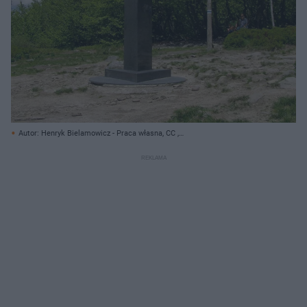
Autor: Henryk Bielamowicz - Praca własna, CC ,
https://commons.wikimedia.org/ CC BY-SA 4.0