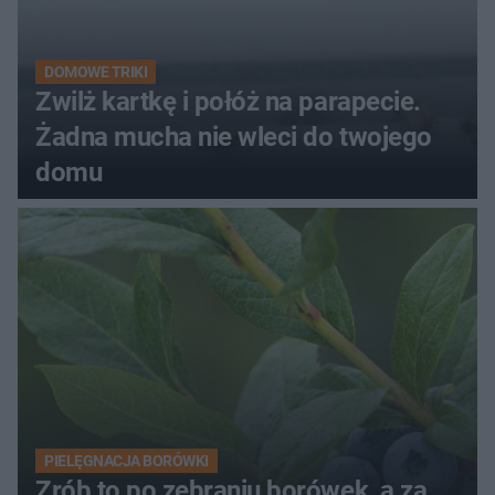
DOMOWE TRIKI
Zwilż kartkę i połóż na parapecie.
Żadna mucha nie wleci do twojego
domu
PIELĘGNACJA BORÓWKI
Zrób to po zebraniu borówek, a za