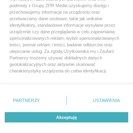
Żaden utwór zamieszczony w serwisie nie może być powielany i
podmioty z Grupy ZPR Media uzyskujemy dostęp i
rozpowszechniany lub dalej rozpowszechniany w jakikolwiek sposób (w
przechowujemy informacje na urządzeniu oraz
tym także elektroniczny lub mechaniczny) na jakimkolwiek polu
eksploatacji w jakiejkolwiek formie, włącznie z umieszczaniem w
przetwarzamy dane osobowe, takie jak unikalne
Internecie bez pisemnej zgody właściciela praw. Jakiekolwiek użycie lub
identyfikatory, standardowe informacje wysyłane przez
wykorzystanie utworów w całości lub w części z naruszeniem prawa,
tzn. bez właściwej zgody, jest zabronione pod groźbą kary i może być
urządzenie czy dane przeglądania w celu zapewniania
ścigane prawnie.
spersonalizowanych reklam, wybór spersonalizowanych
treści, pomiar reklam i treści, badanie odbiorców oraz
ulepszanie usług. Za zgodą Użytkownika my i Zaufani
Partnerzy możemy używać dokładnych danych
geolokalizacyjnych oraz aktywnie skanować
charakterystykę urządzenia do celów identyfikacji.
Ponieważ cenimy Twoją prywatność, prosimy o zgodę na
O nas
korzystanie z tych technologii poprzez kliknięcie
Informacje prawne
„Akceptuję”. Zgoda jest dobrowolna i zawsze możesz ją
zmienić/wycofać klikając przycisk ustawień prywatności
PARTNERZY
USTAWIENIA
Nasze serwisy
znajdujący się w lewym dolnym rogu strony
. Niektóre
rodzaje przetwarzania danych nie wymagają zgody
© 2026 Grupa ZPR Media
Akceptuję
użytkownika, ale masz prawo sprzeciwić się takiemu
przetwarzaniu. Preferencje będą miały zastosowanie tylko
na tej witrynie.