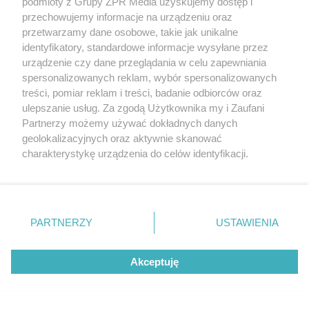
podmioty z Grupy ZPR Media uzyskujemy dostęp i
sprawdź, jaki masz typ osobowości
przechowujemy informacje na urządzeniu oraz
przetwarzamy dane osobowe, takie jak unikalne
ZOBACZ WIĘCEJ
identyfikatory, standardowe informacje wysyłane przez
urządzenie czy dane przeglądania w celu zapewniania
spersonalizowanych reklam, wybór spersonalizowanych
treści, pomiar reklam i treści, badanie odbiorców oraz
ulepszanie usług. Za zgodą Użytkownika my i Zaufani
Partnerzy możemy używać dokładnych danych
geolokalizacyjnych oraz aktywnie skanować
charakterystykę urządzenia do celów identyfikacji.
Ponieważ cenimy Twoją prywatność, prosimy o zgodę na
korzystanie z tych technologii poprzez kliknięcie
„Akceptuję”. Zgoda jest dobrowolna i zawsze możesz ją
zmienić/wycofać klikając przycisk ustawień prywatności
PARTNERZY
USTAWIENIA
znajdujący się w lewym dolnym rogu strony
. Niektóre
rodzaje przetwarzania danych nie wymagają zgody
Akceptuję
użytkownika, ale masz prawo sprzeciwić się takiemu
przetwarzaniu. Preferencje będą miały zastosowanie tylko
na tej witrynie.