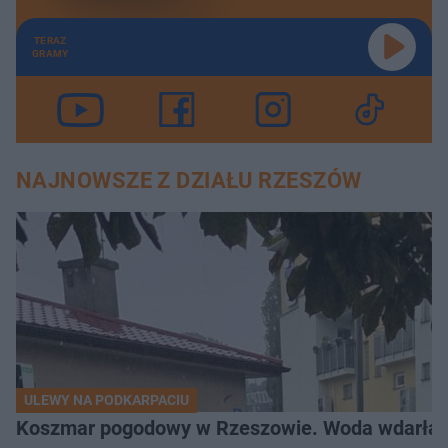
TERAZ
GRAMY
NAJNOWSZE Z DZIAŁU RZESZÓW
ULEWY NA PODKARPACIU
Koszmar pogodowy w Rzeszowie. Woda wdarła si