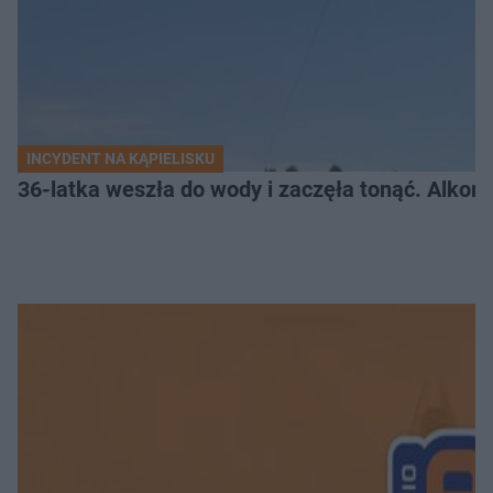
INCYDENT NA KĄPIELISKU
36-latka weszła do wody i zaczęła tonąć. Alkom