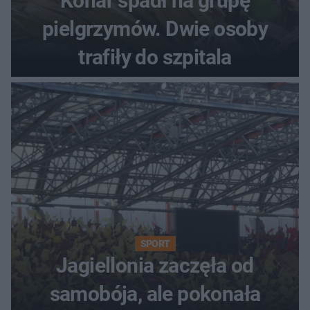
Konar spadł na grupę
pielgrzymów. Dwie osoby
trafiły do szpitala
SPORT
Jagiellonia zaczęła od
samobója, ale pokonała