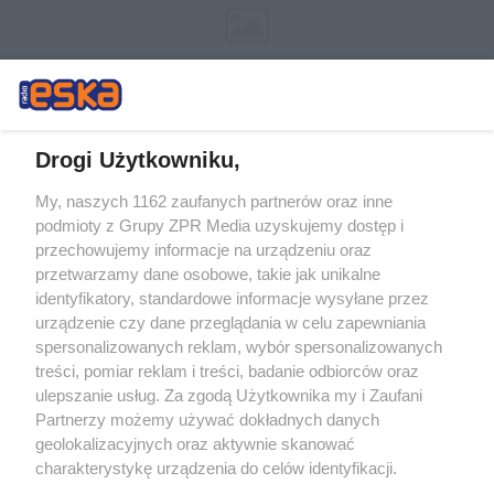
Drogi Użytkowniku,
My, naszych 1162 zaufanych partnerów oraz inne
Żaden utwór zamieszczony w serwisie nie może być powielany i
podmioty z Grupy ZPR Media uzyskujemy dostęp i
rozpowszechniany lub dalej rozpowszechniany w jakikolwiek sposób (w
przechowujemy informacje na urządzeniu oraz
tym także elektroniczny lub mechaniczny) na jakimkolwiek polu
eksploatacji w jakiejkolwiek formie, włącznie z umieszczaniem w
przetwarzamy dane osobowe, takie jak unikalne
Internecie bez pisemnej zgody właściciela praw. Jakiekolwiek użycie lub
identyfikatory, standardowe informacje wysyłane przez
wykorzystanie utworów w całości lub w części z naruszeniem prawa,
tzn. bez właściwej zgody, jest zabronione pod groźbą kary i może być
urządzenie czy dane przeglądania w celu zapewniania
ścigane prawnie.
spersonalizowanych reklam, wybór spersonalizowanych
treści, pomiar reklam i treści, badanie odbiorców oraz
ulepszanie usług. Za zgodą Użytkownika my i Zaufani
Partnerzy możemy używać dokładnych danych
geolokalizacyjnych oraz aktywnie skanować
charakterystykę urządzenia do celów identyfikacji.
Ponieważ cenimy Twoją prywatność, prosimy o zgodę na