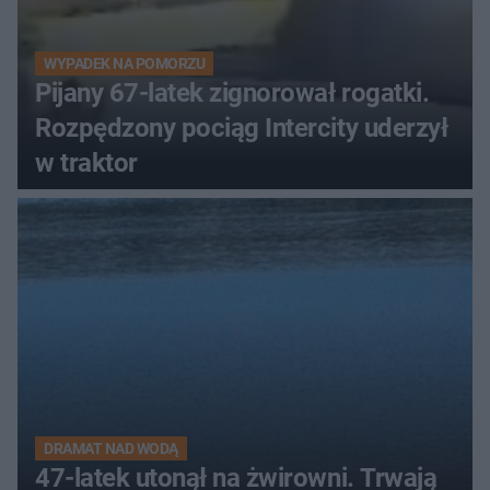
WYPADEK NA POMORZU
Pijany 67-latek zignorował rogatki.
Rozpędzony pociąg Intercity uderzył
w traktor
DRAMAT NAD WODĄ
47-latek utonął na żwirowni. Trwają