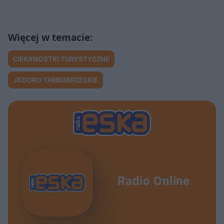
CIEKAWOSTKI TURYSTYCZNE
JEZIORO TARNOBRZESKIE
Radio Online