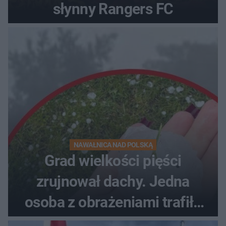
słynny Rangers FC
NAWAŁNICA NAD POLSKĄ
Grad wielkości pięści
zrujnował dachy. Jedna
osoba z obrażeniami trafiła
do szpitala