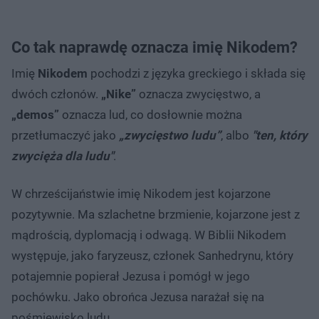
Co tak naprawdę oznacza imię Nikodem?
Imię
Nikodem
pochodzi z języka greckiego i składa się
dwóch członów.
„Nike”
oznacza zwycięstwo, a
„demos”
oznacza lud, co dosłownie można
przetłumaczyć jako
„zwycięstwo ludu”
, albo
"ten, który
zwycięża dla ludu"
.
W chrześcijaństwie imię Nikodem jest kojarzone
pozytywnie. Ma szlachetne brzmienie, kojarzone jest z
mądrością, dyplomacją i odwagą. W Biblii Nikodem
występuje, jako faryzeusz, członek Sanhedrynu, który
potajemnie popierał Jezusa i pomógł w jego
pochówku. Jako obrońca Jezusa narażał się na
pośmiewisko ludu.