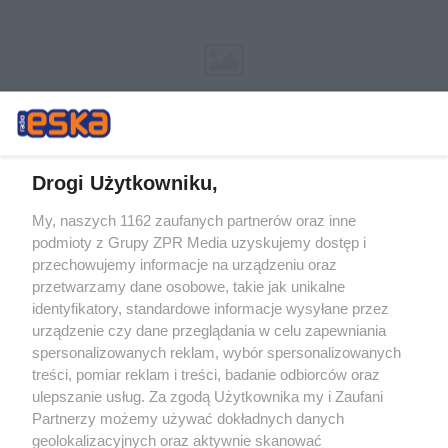
Drogi Użytkowniku,
My, naszych 1162 zaufanych partnerów oraz inne
Żaden utwór zamieszczony w serwisie nie może być powielany i
podmioty z Grupy ZPR Media uzyskujemy dostęp i
rozpowszechniany lub dalej rozpowszechniany w jakikolwiek sposób (w
przechowujemy informacje na urządzeniu oraz
tym także elektroniczny lub mechaniczny) na jakimkolwiek polu
eksploatacji w jakiejkolwiek formie, włącznie z umieszczaniem w
przetwarzamy dane osobowe, takie jak unikalne
Internecie bez pisemnej zgody właściciela praw. Jakiekolwiek użycie lub
identyfikatory, standardowe informacje wysyłane przez
wykorzystanie utworów w całości lub w części z naruszeniem prawa,
tzn. bez właściwej zgody, jest zabronione pod groźbą kary i może być
urządzenie czy dane przeglądania w celu zapewniania
ścigane prawnie.
spersonalizowanych reklam, wybór spersonalizowanych
treści, pomiar reklam i treści, badanie odbiorców oraz
ulepszanie usług. Za zgodą Użytkownika my i Zaufani
Partnerzy możemy używać dokładnych danych
geolokalizacyjnych oraz aktywnie skanować