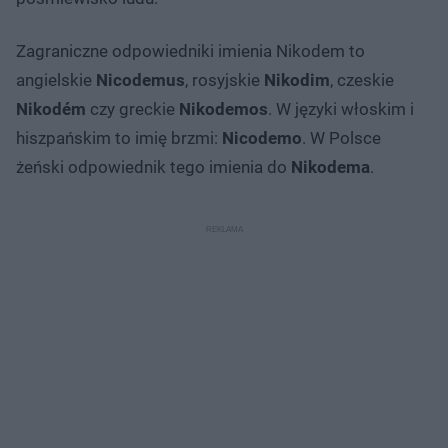
Zagraniczne odpowiedniki imienia Nikodem to
angielskie
Nicodemus
, rosyjskie
Nikodim
, czeskie
Nikodém
czy greckie
Nikodemos
. W języki włoskim i
hiszpańskim to imię brzmi:
Nicodemo
. W Polsce
żeński odpowiednik tego imienia do
Nikodema
.