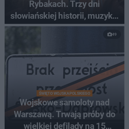
Rybakach. Trzy dni
słowiańskiej historii, muzyki i
relaksu nad Jeziorem
49
Łańskim
ŚWIĘTO WOJSKA POLSKIEGO
Wojskowe samoloty nad
Warszawą. Trwają próby do
wielkiej defilady na 15