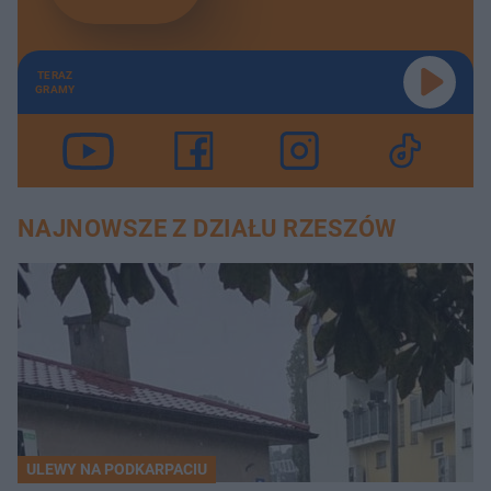
TERAZ
GRAMY
NAJNOWSZE Z DZIAŁU RZESZÓW
ULEWY NA PODKARPACIU