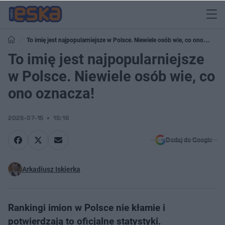
To imię jest najpopularniejsze w Polsce. Niewiele osób wie, co ono
oznacza!
To imię jest najpopularniejsze
w Polsce. Niewiele osób wie, co
ono oznacza!
2025-07-15
15:16
Dodaj do Google
Arkadiusz Iskierka
Rankingi imion w Polsce nie kłamie i
potwierdzają to oficjalne statystyki.