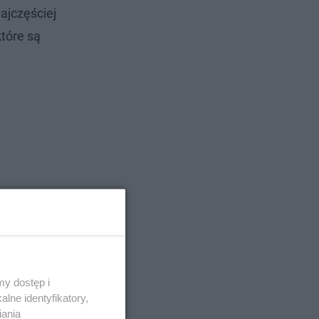
ajczęściej
które są
y dostęp i
lne identyfikatory,
iania