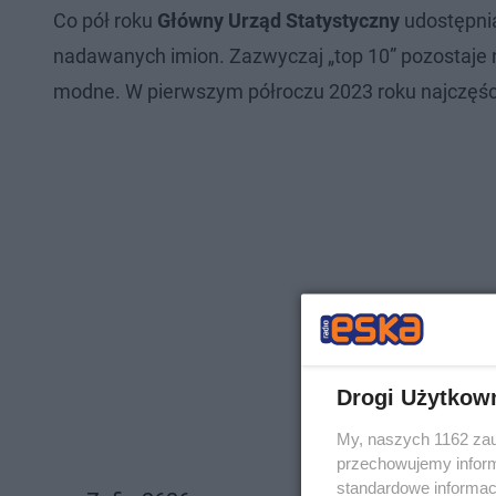
Co pół roku
Główny Urząd Statystyczny
udostępni
nadawanych imion. Zazwyczaj „top 10” pozostaje ni
modne. W pierwszym półroczu 2023 roku najczęści
Drogi Użytkow
My, naszych 1162 zau
przechowujemy informa
standardowe informac