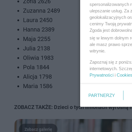
Zofia 2626
spersonalizowanych re
Zuzanna 2489
ulepszanie usług. Za
geolokalizacyjnych or
Laura 2450
cenimy Twoją prywatno
Hanna 2389
Zgoda jest dobrowoln
się w lewym dolnym r
Maja 2255
ale masz prawo sprzec
Julia 2138
witrynie.
Oliwia 1983
Zapoznaj się z poniż
Pola 1844
internetowych. Szcze
Prywatności
i
Cookie
Alicja 1798
Maria 1586
PARTNERZY
ZOBACZ TAKŻE: Dzieci o tych imionach wyrosną n