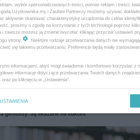
klam, wybór spersonalizowanych treści, pomiar reklam i treści, bad
 zgodą Użytkownika my i Zaufani Partnerzy możemy używać dokład
az aktywnie skanować charakterystykę urządzenia do celów identyfi
ść, prosimy o zgodę na korzystanie z tych technologii poprzez klikn
a i zawsze możesz ją zmienić/wycofać klikając przycisk ustawień pr
ogu strony
. Niektóre rodzaje przetwarzania danych nie wymagaj
iwić się takiemu przetwarzaniu. Preferencje będą miały zastosowanie
szymi informacjami, abyś mógł świadomie i komfortowo korzystać z
gółowe informacje dotyczące przetwarzania Twoich danych znajdzi
s
oraz po kliknięciu w „Ustawienia”.
USTAWIENIA
a geniuszy. Są skazane na sukces