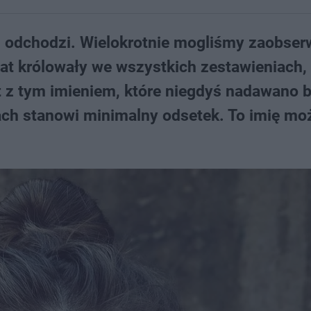
 i odchodzi. Wielokrotnie mogliśmy zaobse
 lat królowały we wszystkich zestawieniach
t z tym imieniem, które niegdyś nadawano 
atach stanowi minimalny odsetek. To imię mo