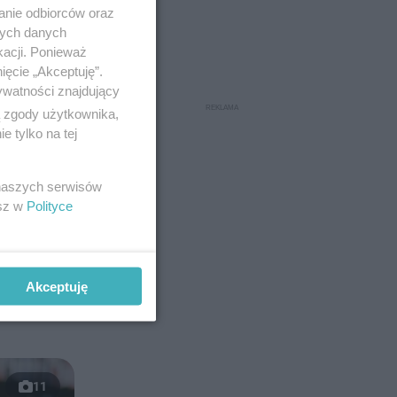
anie odbiorców oraz
nych danych
kacji. Ponieważ
ięcie „Akceptuję”.
ywatności znajdujący
ą zgody użytkownika,
 tylko na tej
 naszych serwisów
esz w
Polityce
Akceptuję
11