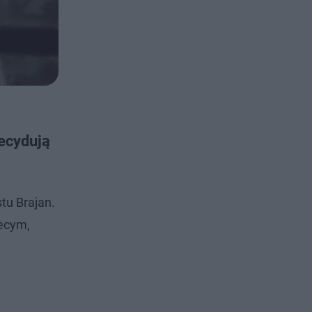
decydują
tu Brajan.
iecym,