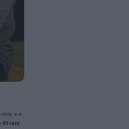
 imię, a w
ie
85 razy
.