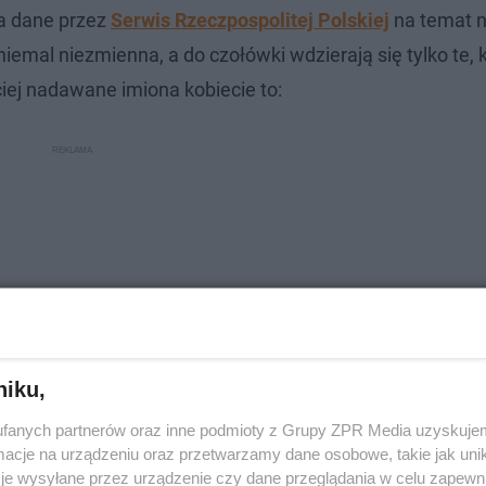
a dane przez
Serwis Rzeczpospolitej Polskiej
na temat n
emal niezmienna, a do czołówki wdzierają się tylko te, 
ej nadawane imiona kobiecie to:
niku,
fanych partnerów oraz inne podmioty z Grupy ZPR Media uzyskujem
cje na urządzeniu oraz przetwarzamy dane osobowe, takie jak unika
je wysyłane przez urządzenie czy dane przeglądania w celu zapewn