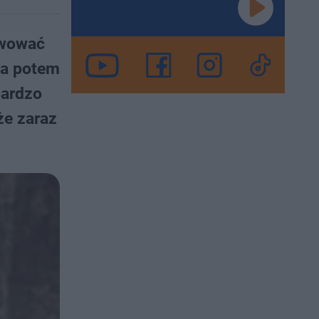
rwować
, a potem
bardzo
że zaraz