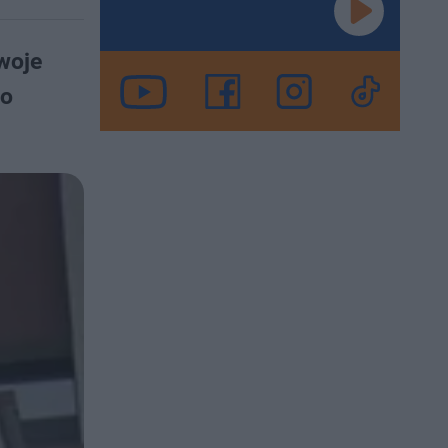
swoje
ło