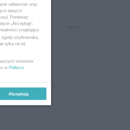
anie odbiorców oraz
nych danych
kacji. Ponieważ
ięcie „Akceptuję”.
ywatności znajdujący
ą zgody użytkownika,
 tylko na tej
 naszych serwisów
esz w
Polityce
ń celnych i
Akceptuję