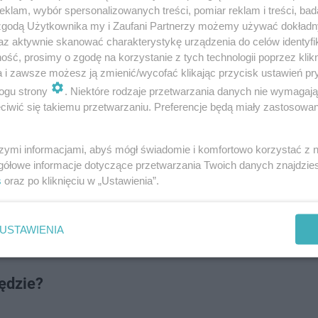
klam, wybór spersonalizowanych treści, pomiar reklam i treści, bad
 zgodą Użytkownika my i Zaufani Partnerzy możemy używać dokład
az aktywnie skanować charakterystykę urządzenia do celów identyfi
ść, prosimy o zgodę na korzystanie z tych technologii poprzez klikn
a i zawsze możesz ją zmienić/wycofać klikając przycisk ustawień pr
ogu strony
. Niektóre rodzaje przetwarzania danych nie wymagaj
iwić się takiemu przetwarzaniu. Preferencje będą miały zastosowanie
szymi informacjami, abyś mógł świadomie i komfortowo korzystać z
gółowe informacje dotyczące przetwarzania Twoich danych znajdzi
s
oraz po kliknięciu w „Ustawienia”.
będą realizować zadania m.in. w zakresie obsługi zgłosze
USTAWIENIA
nych.
ędzie?