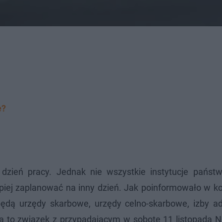
e?
y dzień pracy. Jednak nie wszystkie instytucje pańs
piej zaplanować na inny dzień. Jak poinformowało w k
ędą urzędy skarbowe, urzędy celno-skarbowe, izby adm
a to związek z przypadającym w sobotę 11 listopada