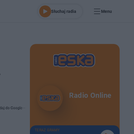
Słuchaj radia
Menu
.
Radio Online
daj do Google
TERAZ GRAMY