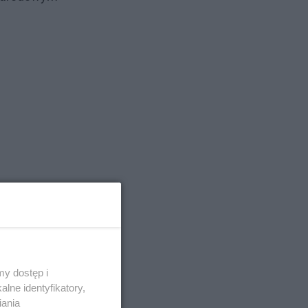
y dostęp i
lne identyfikatory,
iania