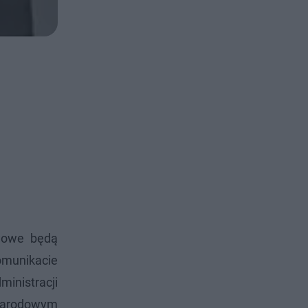
twowe będą
omunikacie
inistracji
 Narodowym