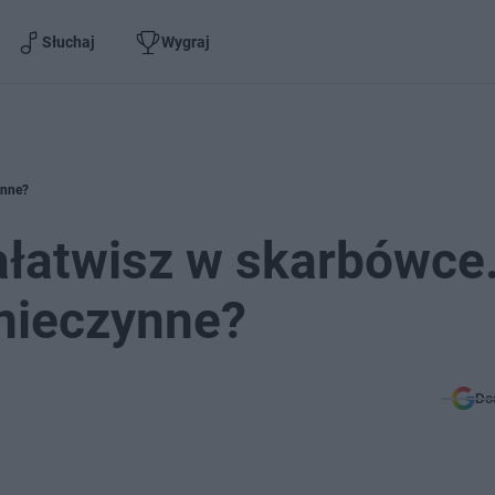
Słuchaj
Wygraj
ynne?
załatwisz w skarbówce
 nieczynne?
Do