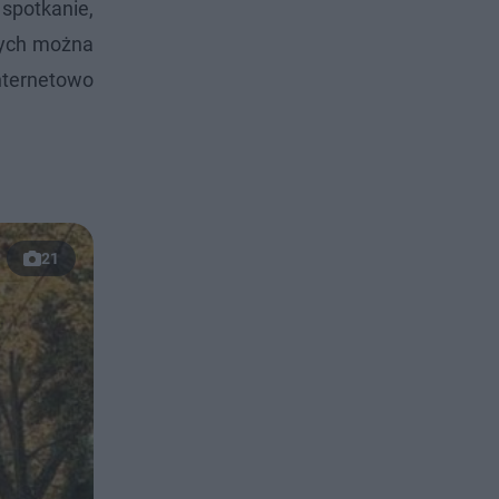
spotkanie,
wych można
nternetowo
21