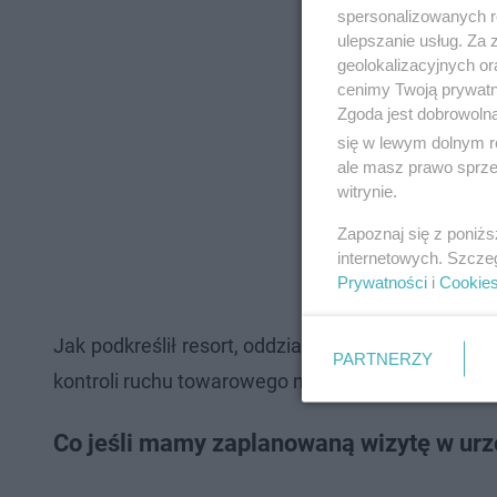
spersonalizowanych re
ulepszanie usług. Za
geolokalizacyjnych or
cenimy Twoją prywatno
Zgoda jest dobrowoln
się w lewym dolnym r
ale masz prawo sprzec
witrynie.
Zapoznaj się z poniż
internetowych. Szcze
Prywatności
i
Cookie
Jak podkreślił resort, oddziały celne 2 listopada 
PARTNERZY
kontroli ruchu towarowego na przejściach granicz
Co jeśli mamy zaplanowaną wizytę w urz