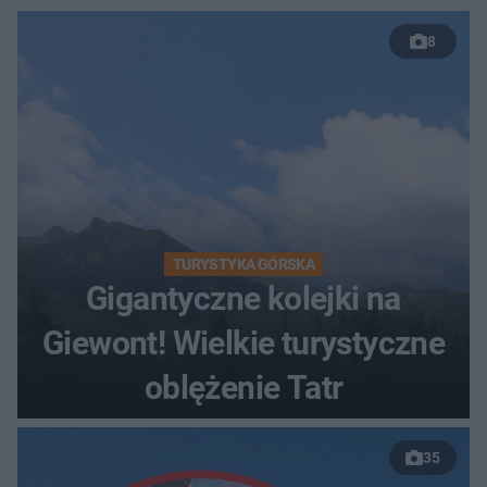
8
TURYSTYKA GÓRSKA
Gigantyczne kolejki na
Giewont! Wielkie turystyczne
oblężenie Tatr
35