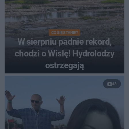
CO SIĘ STANIE?
W sierpniu padnie rekord,
chodzi o Wisłę! Hydrolodzy
ostrzegają
43