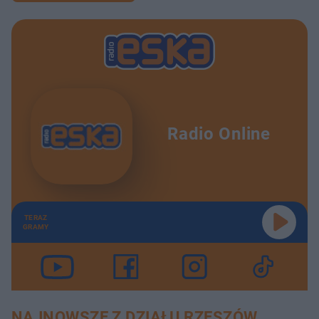
Radio Online
TERAZ
GRAMY
NAJNOWSZE Z DZIAŁU RZESZÓW