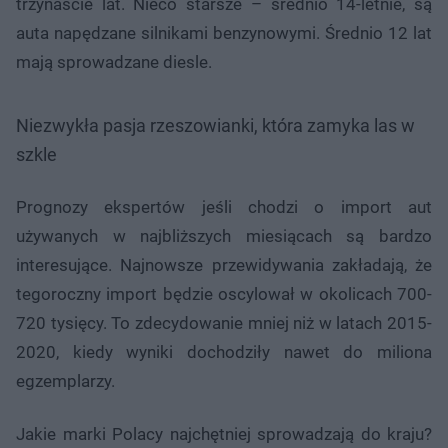
trzynaście lat. Nieco starsze – średnio 14-letnie, są
auta napędzane silnikami benzynowymi. Średnio 12 lat
mają sprowadzane diesle.
Niezwykła pasja rzeszowianki, która zamyka las w
szkle
Prognozy ekspertów jeśli chodzi o import aut
używanych w najbliższych miesiącach są bardzo
interesujące. Najnowsze przewidywania zakładają, że
tegoroczny import będzie oscylował w okolicach 700-
720 tysięcy. To zdecydowanie mniej niż w latach 2015-
2020, kiedy wyniki dochodziły nawet do miliona
egzemplarzy.
Jakie marki Polacy najchętniej sprowadzają do kraju?