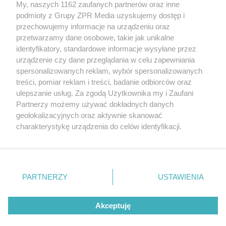
My, naszych 1162 zaufanych partnerów oraz inne
Żaden utwór zamieszczony w serwisie nie może być powielany i
podmioty z Grupy ZPR Media uzyskujemy dostęp i
rozpowszechniany lub dalej rozpowszechniany w jakikolwiek sposób (w
przechowujemy informacje na urządzeniu oraz
tym także elektroniczny lub mechaniczny) na jakimkolwiek polu
eksploatacji w jakiejkolwiek formie, włącznie z umieszczaniem w
przetwarzamy dane osobowe, takie jak unikalne
Internecie bez pisemnej zgody właściciela praw. Jakiekolwiek użycie lub
identyfikatory, standardowe informacje wysyłane przez
wykorzystanie utworów w całości lub w części z naruszeniem prawa,
tzn. bez właściwej zgody, jest zabronione pod groźbą kary i może być
urządzenie czy dane przeglądania w celu zapewniania
ścigane prawnie.
spersonalizowanych reklam, wybór spersonalizowanych
treści, pomiar reklam i treści, badanie odbiorców oraz
ulepszanie usług. Za zgodą Użytkownika my i Zaufani
Partnerzy możemy używać dokładnych danych
geolokalizacyjnych oraz aktywnie skanować
charakterystykę urządzenia do celów identyfikacji.
Ponieważ cenimy Twoją prywatność, prosimy o zgodę na
O nas
korzystanie z tych technologii poprzez kliknięcie
Informacje prawne
„Akceptuję”. Zgoda jest dobrowolna i zawsze możesz ją
zmienić/wycofać klikając przycisk ustawień prywatności
PARTNERZY
USTAWIENIA
Nasze serwisy
znajdujący się w lewym dolnym rogu strony
. Niektóre
rodzaje przetwarzania danych nie wymagają zgody
© 2026 Grupa ZPR Media
Akceptuję
użytkownika, ale masz prawo sprzeciwić się takiemu
przetwarzaniu. Preferencje będą miały zastosowanie tylko