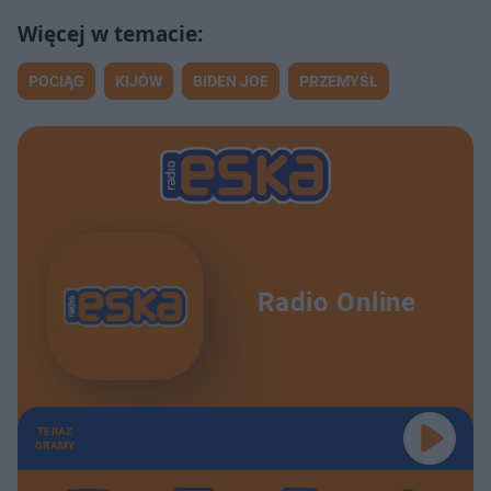
POCIĄG
KIJÓW
BIDEN JOE
PRZEMYŚL
Radio Online
TERAZ
GRAMY