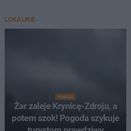
LOKALNIE:
POGODA
Żar zaleje Krynicę-Zdroju, a
potem szok! Pogoda szykuje
turystom prawdziwy