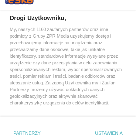
Drogi Użytkowniku,
My, naszych 1160 zaufanych partnerów oraz inne
Żaden utwór zamieszczony w serwisie nie może być powielany i
podmioty z Grupy ZPR Media uzyskujemy dostęp i
rozpowszechniany lub dalej rozpowszechniany w jakikolwiek sposób (w
przechowujemy informacje na urządzeniu oraz
tym także elektroniczny lub mechaniczny) na jakimkolwiek polu
eksploatacji w jakiejkolwiek formie, włącznie z umieszczaniem w
przetwarzamy dane osobowe, takie jak unikalne
Internecie bez pisemnej zgody właściciela praw. Jakiekolwiek użycie lub
identyfikatory, standardowe informacje wysyłane przez
wykorzystanie utworów w całości lub w części z naruszeniem prawa,
tzn. bez właściwej zgody, jest zabronione pod groźbą kary i może być
urządzenie czy dane przeglądania w celu zapewniania
ścigane prawnie.
spersonalizowanych reklam, wybór spersonalizowanych
treści, pomiar reklam i treści, badanie odbiorców oraz
ulepszanie usług. Za zgodą Użytkownika my i Zaufani
Partnerzy możemy używać dokładnych danych
geolokalizacyjnych oraz aktywnie skanować
charakterystykę urządzenia do celów identyfikacji.
Ponieważ cenimy Twoją prywatność, prosimy o zgodę na
O nas
korzystanie z tych technologii poprzez kliknięcie
Informacje prawne
„Akceptuję”. Zgoda jest dobrowolna i zawsze możesz ją
zmienić/wycofać klikając przycisk ustawień prywatności
PARTNERZY
USTAWIENIA
Nasze serwisy