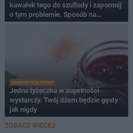
kawałek tego do szuflady i zapomnij
o tym problemie. Sposób na
pociemniałą biżuterię
DOMOWE PRZETWORY
Jedna łyżeczka w zupełności
wystarczy. Twój dżem będzie gęsty
jak nigdy
ZOBACZ WIĘCEJ