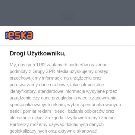
Drogi Użytkowniku,
My, naszych 1162 zaufanych partnerów oraz inne
Żaden utwór zamieszczony w serwisie nie może być powielany i
podmioty z Grupy ZPR Media uzyskujemy dostęp i
rozpowszechniany lub dalej rozpowszechniany w jakikolwiek sposób (w
tym także elektroniczny lub mechaniczny) na jakimkolwiek polu
przechowujemy informacje na urządzeniu oraz
eksploatacji w jakiejkolwiek formie, włącznie z umieszczaniem w
przetwarzamy dane osobowe, takie jak unikalne
Internecie bez pisemnej zgody właściciela praw. Jakiekolwiek użycie lub
identyfikatory, standardowe informacje wysyłane przez
wykorzystanie utworów w całości lub w części z naruszeniem prawa,
tzn. bez właściwej zgody, jest zabronione pod groźbą kary i może być
urządzenie czy dane przeglądania w celu zapewniania
ścigane prawnie.
spersonalizowanych reklam, wybór spersonalizowanych
treści, pomiar reklam i treści, badanie odbiorców oraz
ulepszanie usług. Za zgodą Użytkownika my i Zaufani
Partnerzy możemy używać dokładnych danych
geolokalizacyjnych oraz aktywnie skanować