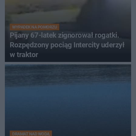
WYPADEK NA POMORZU
Pijany 67-latek zignorował rogatki.
Rozpędzony pociąg Intercity uderzył
w traktor
DRAMAT NAD WODĄ