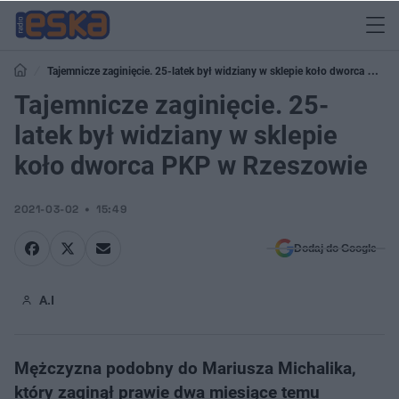
Tajemnicze zaginięcie. 25-latek był widziany w sklepie koło dworca PKP
w Rzeszowie
Tajemnicze zaginięcie. 25-
latek był widziany w sklepie
koło dworca PKP w Rzeszowie
2021-03-02
15:49
Dodaj do Google
A.I
Mężczyzna podobny do Mariusza Michalika,
który zaginął prawie dwa miesiące temu