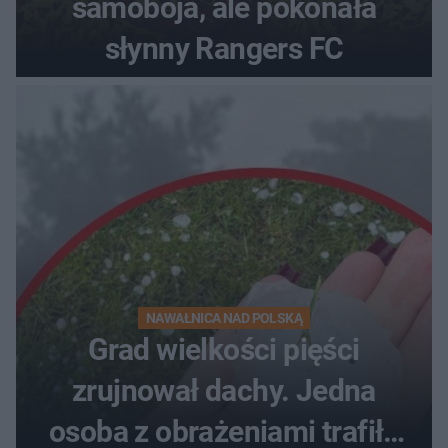
samobója, ale pokonała
słynny Rangers FC
NAWAŁNICA NAD POLSKĄ
Grad wielkości pięści
zrujnował dachy. Jedna
osoba z obrażeniami trafiła