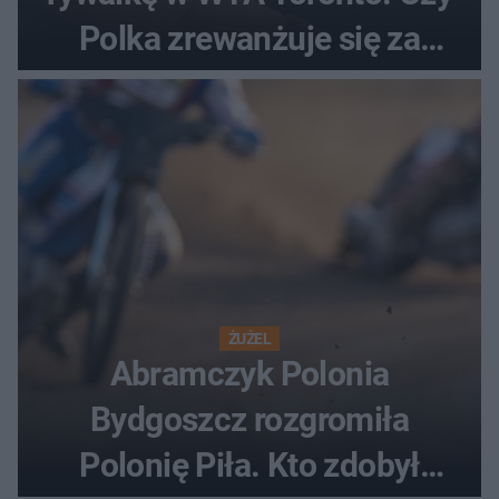
Polka zrewanżuje się za
ostatnią porażkę?
ŻUŻEL
Abramczyk Polonia
Bydgoszcz rozgromiła
Polonię Piła. Kto zdobył