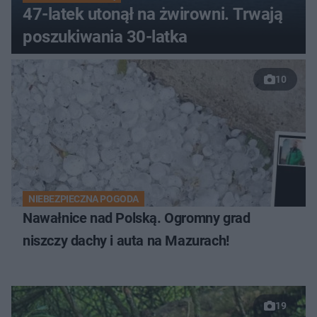
47-latek utonął na żwirowni. Trwają
poszukiwania 30-latka
10
NIEBEZPIECZNA POGODA
Nawałnice nad Polską. Ogromny grad
niszczy dachy i auta na Mazurach!
19