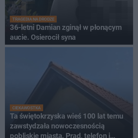
TRAGEDIA NA DRODZE
36-letni Damian zginął w płonącym
aucie. Osierocił syna
CIEKAWOSTKA
Ta świętokrzyska wieś 100 lat temu
zawstydzała nowoczesnością
pobliskie miasta. Prąd, telefon i