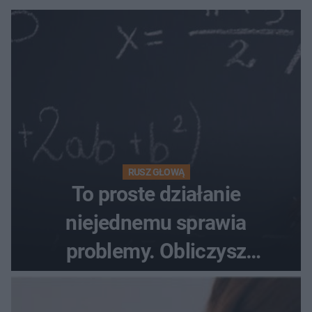
RUSZ GŁOWĄ
To proste działanie
niejednemu sprawia
problemy. Obliczysz
poprawnie, ile to jest
72+7×7−7×5=?