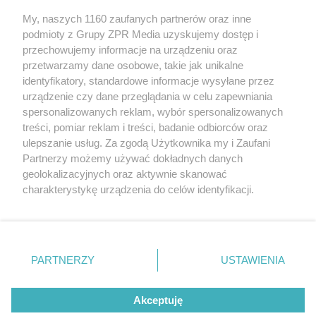
My, naszych 1160 zaufanych partnerów oraz inne
Żaden utwór zamieszczony w serwisie nie może być powielany i
podmioty z Grupy ZPR Media uzyskujemy dostęp i
rozpowszechniany lub dalej rozpowszechniany w jakikolwiek sposób (w
przechowujemy informacje na urządzeniu oraz
tym także elektroniczny lub mechaniczny) na jakimkolwiek polu
eksploatacji w jakiejkolwiek formie, włącznie z umieszczaniem w
przetwarzamy dane osobowe, takie jak unikalne
Internecie bez pisemnej zgody właściciela praw. Jakiekolwiek użycie lub
identyfikatory, standardowe informacje wysyłane przez
wykorzystanie utworów w całości lub w części z naruszeniem prawa,
tzn. bez właściwej zgody, jest zabronione pod groźbą kary i może być
urządzenie czy dane przeglądania w celu zapewniania
ścigane prawnie.
spersonalizowanych reklam, wybór spersonalizowanych
treści, pomiar reklam i treści, badanie odbiorców oraz
ulepszanie usług. Za zgodą Użytkownika my i Zaufani
Partnerzy możemy używać dokładnych danych
geolokalizacyjnych oraz aktywnie skanować
charakterystykę urządzenia do celów identyfikacji.
Ponieważ cenimy Twoją prywatność, prosimy o zgodę na
O nas
korzystanie z tych technologii poprzez kliknięcie
Informacje prawne
„Akceptuję”. Zgoda jest dobrowolna i zawsze możesz ją
zmienić/wycofać klikając przycisk ustawień prywatności
PARTNERZY
USTAWIENIA
Nasze serwisy
znajdujący się w lewym dolnym rogu strony
. Niektóre
rodzaje przetwarzania danych nie wymagają zgody
© 2026 Grupa ZPR Media
Akceptuję
użytkownika, ale masz prawo sprzeciwić się takiemu