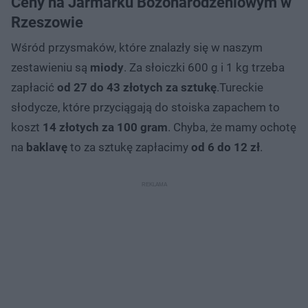
Ceny na Jarmarku Bożonarodzeniowym w
Rzeszowie
Wśród przysmaków, które znalazły się w naszym
zestawieniu są
miody
. Za słoiczki 600 g i 1 kg trzeba
zapłacić
od 27 do 43 złotych
za sztukę
.Tureckie
słodycze, które przyciągają do stoiska zapachem to
koszt
14 złotych za 100 gram
. Chyba, że mamy ochotę
na
baklavę
to za sztukę zapłacimy
od 6 do 12 zł
.