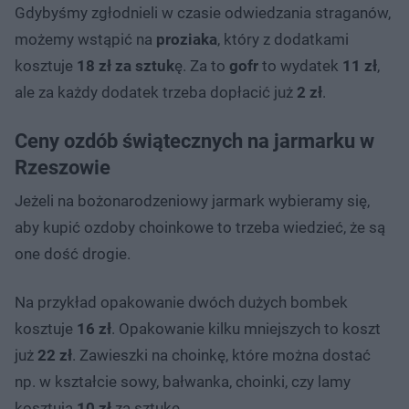
Gdybyśmy zgłodnieli w czasie odwiedzania straganów,
możemy wstąpić na
proziaka
, który z dodatkami
kosztuje
18 zł za sztuk
ę. Za to
gofr
to wydatek
11 zł
,
ale za każdy dodatek trzeba dopłacić już
2 zł
.
Ceny ozdób świątecznych na jarmarku w
Rzeszowie
Jeżeli na bożonarodzeniowy jarmark wybieramy się,
aby kupić ozdoby choinkowe to trzeba wiedzieć, że są
one dość drogie.
Na przykład opakowanie dwóch dużych bombek
kosztuje
16 zł
. Opakowanie kilku mniejszych to koszt
już
22 zł
. Zawieszki na choinkę, które można dostać
np. w kształcie sowy, bałwanka, choinki, czy lamy
kosztują
10 zł
za sztukę.