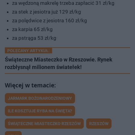
za wędzoną makrelę trzeba zapłacić 31 zł/kg
za stek z jesiotra już 129 zł/kg
za polędwice z jesiotra 160 zł/kg
za karpia 65 zł/kg
za pstrąga 53 zł/kg
POLECANY ARTYKUŁ:
Świąteczne Miasteczko w Rzeszowie. Rynek
rozbłysnął milionem światełek!
JARMARK BOŻONARODZENIOWY
ILE KOSZTUJE RYBA NA ŚWIĘTA?
ŚWIĄTECZNE MIASTECZKO RZESZÓW
RZESZÓW