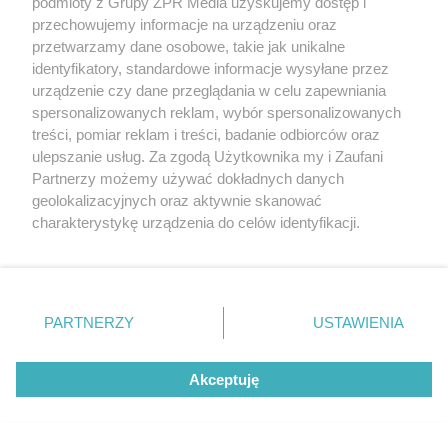
podmioty z Grupy ZPR Media uzyskujemy dostęp i
Przyszłość Lionela Messiego w
przechowujemy informacje na urządzeniu oraz
kadrze. Kiedy gwiazdor zakończy
przetwarzamy dane osobowe, takie jak unikalne
karierę?
identyfikatory, standardowe informacje wysyłane przez
urządzenie czy dane przeglądania w celu zapewniania
spersonalizowanych reklam, wybór spersonalizowanych
ZOBACZ WIĘCEJ
treści, pomiar reklam i treści, badanie odbiorców oraz
ulepszanie usług. Za zgodą Użytkownika my i Zaufani
Partnerzy możemy używać dokładnych danych
geolokalizacyjnych oraz aktywnie skanować
charakterystykę urządzenia do celów identyfikacji.
Ponieważ cenimy Twoją prywatność, prosimy o zgodę na
korzystanie z tych technologii poprzez kliknięcie
„Akceptuję”. Zgoda jest dobrowolna i zawsze możesz ją
zmienić/wycofać klikając przycisk ustawień prywatności
PARTNERZY
USTAWIENIA
znajdujący się w lewym dolnym rogu strony
. Niektóre
rodzaje przetwarzania danych nie wymagają zgody
Akceptuję
użytkownika, ale masz prawo sprzeciwić się takiemu
przetwarzaniu. Preferencje będą miały zastosowanie tylko
na tej witrynie.