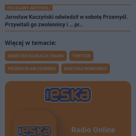
POLECANY ARTYKUŁ:
Jarosław Kaczyński odwiedził w sobotę Przemyśl.
Przywitali go zwolennicy i … pr…
MINISTER EDUKACJI I NAUKI
TWITTER
PRZEMYSŁAW CZARNEK
BARTOSZ ROMOWICZ
Radio Online