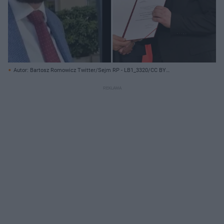
Autor: Bartosz Romowicz Twitter/Sejm RP - LB1_3320/CC BY
2.0/wikimedia.pl/ Creative Commons