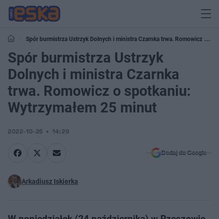
Spór burmistrza Ustrzyk Dolnych i ministra Czarnka trwa. Romowicz o
spotkaniu: Wytrzymałem 25 minut
Spór burmistrza Ustrzyk
Dolnych i ministra Czarnka
trwa. Romowicz o spotkaniu:
Wytrzymałem 25 minut
2022-10-25
14:29
Dodaj do Google
Arkadiusz Iskierka
W poniedziałek (24 października) w Rzeszowie