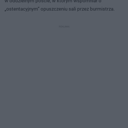
w oddzielnym poście, w którym wspomniał o
„ostentacyjnym” opuszczeniu sali przez burmistrza.