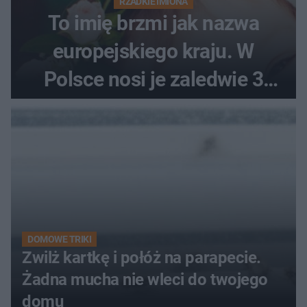
RZADKIE IMIONA
To imię brzmi jak nazwa
europejskiego kraju. W
Polsce nosi je zaledwie 3
kobiety
DOMOWE TRIKI
Zwilż kartkę i połóż na parapecie.
Żadna mucha nie wleci do twojego
domu