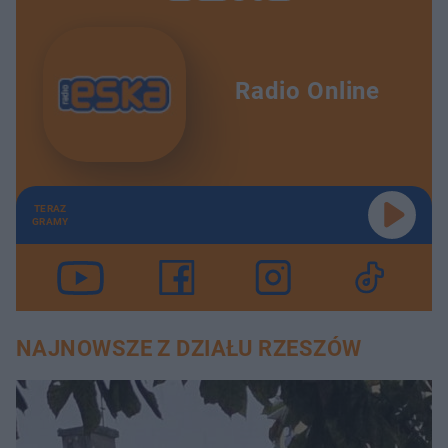
Radio Online
TERAZ
GRAMY
NAJNOWSZE Z DZIAŁU RZESZÓW