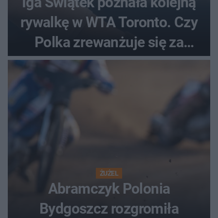
Iga Świątek poznała kolejną
rywalkę w WTA Toronto. Czy
Polka zrewanżuje się za
ostatnią porażkę?
ŻUŻEL
Abramczyk Polonia
Bydgoszcz rozgromiła