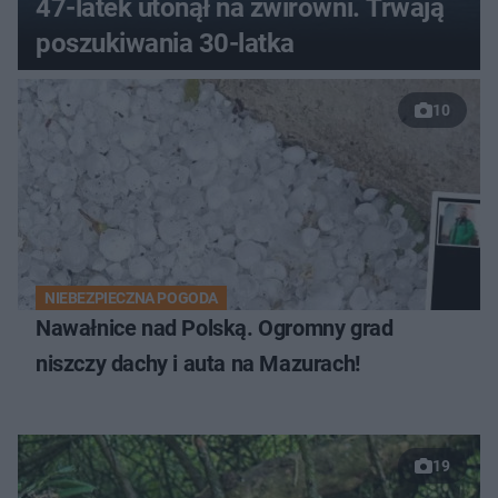
47-latek utonął na żwirowni. Trwają
poszukiwania 30-latka
10
NIEBEZPIECZNA POGODA
Nawałnice nad Polską. Ogromny grad
niszczy dachy i auta na Mazurach!
19