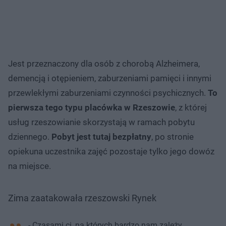
Jest przeznaczony dla osób z chorobą Alzheimera,
demencją i otępieniem, zaburzeniami pamięci i innymi
przewlekłymi zaburzeniami czynności psychicznych.
To
pierwsza tego typu placówka w Rzeszowie
, z której
usług rzeszowianie skorzystają w ramach pobytu
dziennego.
Pobyt jest tutaj bezpłatny
, po stronie
opiekuna uczestnika zajęć pozostaje tylko jego dowóz
na miejsce.
Zima zaatakowała rzeszowski Rynek
- Czasami ci, na których bardzo nam zależy,