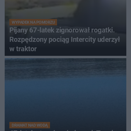
WYPADEK NA POMORZU
Pijany 67-latek zignorował rogatki.
Rozpędzony pociąg Intercity uderzył
w traktor
DRAMAT NAD WODĄ