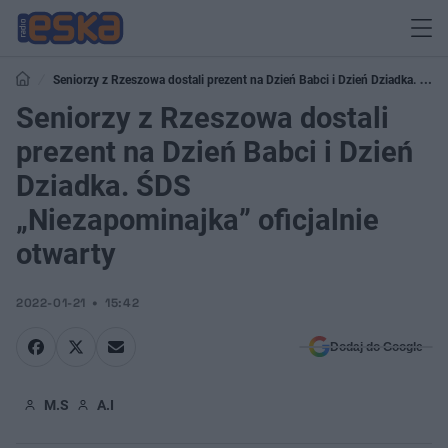
Seniorzy z Rzeszowa dostali prezent na Dzień Babci i Dzień Dziadka. ŚDS
„Niezapominajka” oficjalnie otwarty
Seniorzy z Rzeszowa dostali
prezent na Dzień Babci i Dzień
Dziadka. ŚDS
„Niezapominajka” oficjalnie
otwarty
2022-01-21
15:42
Dodaj do Google
M.S
A.I