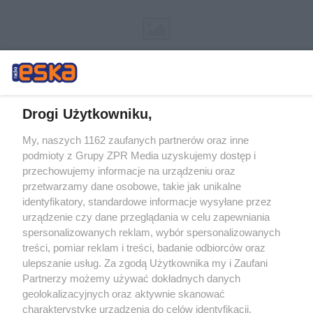
Drogi Użytkowniku,
My, naszych 1162 zaufanych partnerów oraz inne
Żaden utwór zamieszczony w serwisie nie może być powielany i
podmioty z Grupy ZPR Media uzyskujemy dostęp i
rozpowszechniany lub dalej rozpowszechniany w jakikolwiek sposób (w
przechowujemy informacje na urządzeniu oraz
tym także elektroniczny lub mechaniczny) na jakimkolwiek polu
eksploatacji w jakiejkolwiek formie, włącznie z umieszczaniem w
przetwarzamy dane osobowe, takie jak unikalne
Internecie bez pisemnej zgody właściciela praw. Jakiekolwiek użycie lub
identyfikatory, standardowe informacje wysyłane przez
wykorzystanie utworów w całości lub w części z naruszeniem prawa,
tzn. bez właściwej zgody, jest zabronione pod groźbą kary i może być
urządzenie czy dane przeglądania w celu zapewniania
ścigane prawnie.
spersonalizowanych reklam, wybór spersonalizowanych
treści, pomiar reklam i treści, badanie odbiorców oraz
ulepszanie usług. Za zgodą Użytkownika my i Zaufani
Partnerzy możemy używać dokładnych danych
geolokalizacyjnych oraz aktywnie skanować
charakterystykę urządzenia do celów identyfikacji.