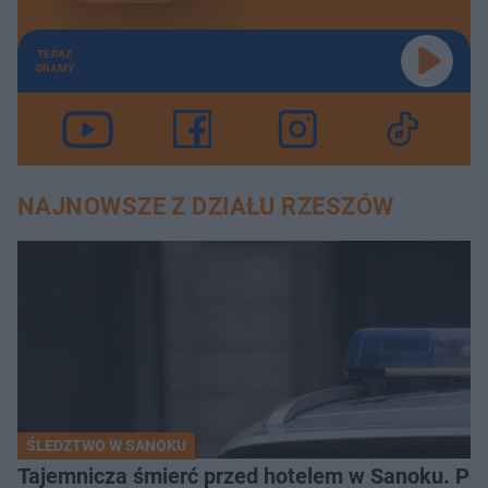
TERAZ
GRAMY
NAJNOWSZE Z DZIAŁU RZESZÓW
ŚLEDZTWO W SANOKU
Tajemnicza śmierć przed hotelem w Sanoku. Polic