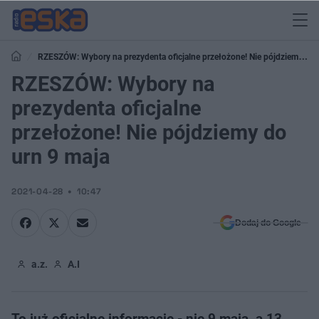
RZESZÓW: Wybory na prezydenta oficjalne przełożone! Nie pójdziemy do
urn 9 maja
RZESZÓW: Wybory na
prezydenta oficjalne
przełożone! Nie pójdziemy do
urn 9 maja
2021-04-28
10:47
Dodaj do Google
a.z.
A.I
To już oficjalne informacje - nie 9 maja, a 13