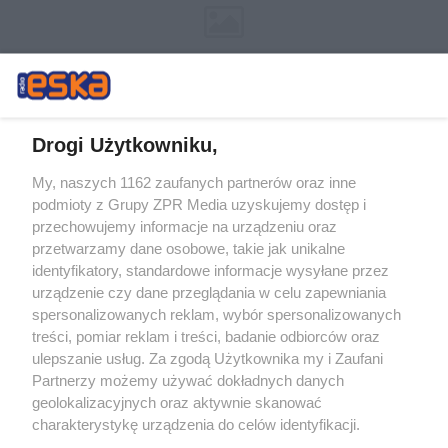
Drogi Użytkowniku,
My, naszych 1162 zaufanych partnerów oraz inne
Żaden utwór zamieszczony w serwisie nie może być powielany i
podmioty z Grupy ZPR Media uzyskujemy dostęp i
rozpowszechniany lub dalej rozpowszechniany w jakikolwiek sposób (w
przechowujemy informacje na urządzeniu oraz
tym także elektroniczny lub mechaniczny) na jakimkolwiek polu
eksploatacji w jakiejkolwiek formie, włącznie z umieszczaniem w
przetwarzamy dane osobowe, takie jak unikalne
Internecie bez pisemnej zgody właściciela praw. Jakiekolwiek użycie lub
identyfikatory, standardowe informacje wysyłane przez
wykorzystanie utworów w całości lub w części z naruszeniem prawa,
tzn. bez właściwej zgody, jest zabronione pod groźbą kary i może być
urządzenie czy dane przeglądania w celu zapewniania
ścigane prawnie.
spersonalizowanych reklam, wybór spersonalizowanych
treści, pomiar reklam i treści, badanie odbiorców oraz
ulepszanie usług. Za zgodą Użytkownika my i Zaufani
Partnerzy możemy używać dokładnych danych
geolokalizacyjnych oraz aktywnie skanować
charakterystykę urządzenia do celów identyfikacji.
Ponieważ cenimy Twoją prywatność, prosimy o zgodę na