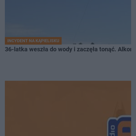
INCYDENT NA KĄPIELISKU
36-latka weszła do wody i zaczęła tonąć. Alkom