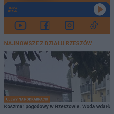
TERAZ
GRAMY
NAJNOWSZE Z DZIAŁU RZESZÓW
ULEWY NA PODKARPACIU
Koszmar pogodowy w Rzeszowie. Woda wdarła si