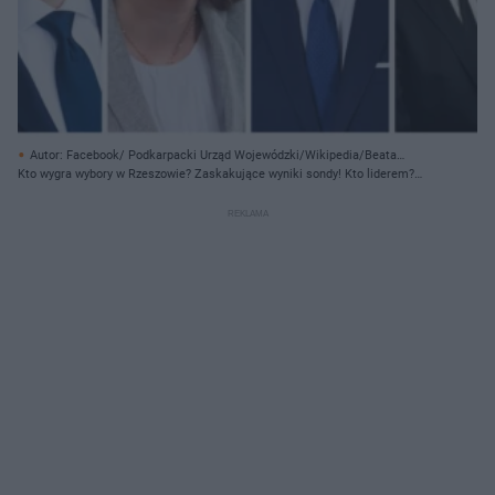
Autor: Facebook/ Podkarpacki Urząd Wojewódzki/Wikipedia/Beata
Olejarka/ Materiały prasowe
Kto wygra wybory w Rzeszowie? Zaskakujące wyniki sondy! Kto liderem?
Będzie II tura?