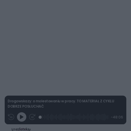
Drogowskazy: o molestowaniu w pracy. TO MATERIAŁ Z CYKLU
DOBRZE POSŁUCHAĆ
L
P
P
P
-
48:06
G
o
r
r
o
z
r
a
z
z
o
a
d
e
e
s