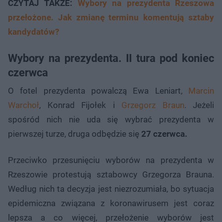
CZYTAJ TAKŻE:
Wybory na prezydenta Rzeszowa
przełożone. Jak zmianę terminu komentują sztaby
kandydatów?
Wybory na prezydenta. II tura pod koniec
czerwca
O fotel prezydenta powalczą Ewa Leniart,
Marcin
Warchoł
, Konrad Fijołek i
Grzegorz Braun
. Jeżeli
spośród nich nie uda się wybrać prezydenta w
pierwszej turze, druga odbędzie się
27 czerwca.
Przeciwko przesunięciu wyborów na prezydenta w
Rzeszowie protestują sztabowcy Grzegorza Brauna.
Według nich ta decyzja jest niezrozumiała, bo sytuacja
epidemiczna związana z koronawirusem jest coraz
lepsza a co więcej, przełożenie wyborów jest