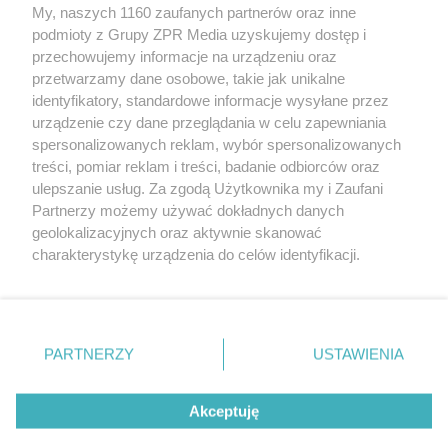
My, naszych 1160 zaufanych partnerów oraz inne
Żaden utwór zamieszczony w serwisie nie może być powielany i
podmioty z Grupy ZPR Media uzyskujemy dostęp i
rozpowszechniany lub dalej rozpowszechniany w jakikolwiek sposób (w
tym także elektroniczny lub mechaniczny) na jakimkolwiek polu
przechowujemy informacje na urządzeniu oraz
eksploatacji w jakiejkolwiek formie, włącznie z umieszczaniem w
przetwarzamy dane osobowe, takie jak unikalne
Internecie bez pisemnej zgody właściciela praw. Jakiekolwiek użycie lub
identyfikatory, standardowe informacje wysyłane przez
wykorzystanie utworów w całości lub w części z naruszeniem prawa,
tzn. bez właściwej zgody, jest zabronione pod groźbą kary i może być
urządzenie czy dane przeglądania w celu zapewniania
ścigane prawnie.
spersonalizowanych reklam, wybór spersonalizowanych
treści, pomiar reklam i treści, badanie odbiorców oraz
ulepszanie usług. Za zgodą Użytkownika my i Zaufani
Partnerzy możemy używać dokładnych danych
geolokalizacyjnych oraz aktywnie skanować
charakterystykę urządzenia do celów identyfikacji.
Ponieważ cenimy Twoją prywatność, prosimy o zgodę na
O nas
korzystanie z tych technologii poprzez kliknięcie
Informacje prawne
„Akceptuję”. Zgoda jest dobrowolna i zawsze możesz ją
zmienić/wycofać klikając przycisk ustawień prywatności
PARTNERZY
USTAWIENIA
Nasze serwisy
znajdujący się w lewym dolnym rogu strony
. Niektóre
rodzaje przetwarzania danych nie wymagają zgody
© 2026 Grupa ZPR Media
Akceptuję
użytkownika, ale masz prawo sprzeciwić się takiemu
przetwarzaniu. Preferencje będą miały zastosowanie tylko