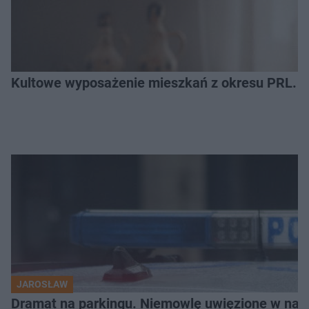
Kultowe wyposażenie mieszkań z okresu PRL. R
JAROSŁAW
Dramat na parkingu. Niemowlę uwięzione w na