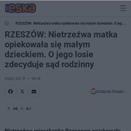
RZESZÓW: Nietrzeźwa matka opiekowała się małym dzieckiem. O jego
losie zdecyduje sąd rodzinny
RZESZÓW: Nietrzeźwa matka
opiekowała się małym
dzieckiem. O jego losie
zdecyduje sąd rodzinny
2022-02-17
15:14
Dodaj do Google
wk
A.I
Nietrzeźwa mieszkanka Rzeszowa opiekowała