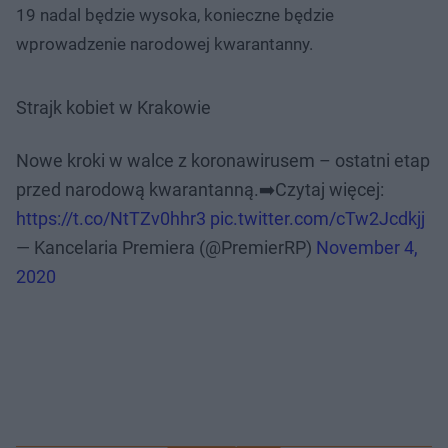
19 nadal będzie wysoka, konieczne będzie
wprowadzenie narodowej kwarantanny.
Strajk kobiet w Krakowie
Nie można odtworzyć wideo
Spróbuj ponownie
Nowe kroki w walce z koronawirusem – ostatni etap
przed narodową kwarantanną.➡️Czytaj więcej:
https://t.co/NtTZv0hhr3
pic.twitter.com/cTw2Jcdkjj
— Kancelaria Premiera (@PremierRP)
November 4,
2020