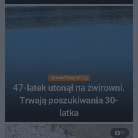
DRAMAT NAD WODĄ
47-latek utonął na żwirowni.
Trwają poszukiwania 30-
latka
10