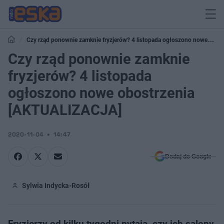
Czy rząd ponownie zamknie fryzjerów? 4 listopada ogłoszono nowe
obostrzenia [AKTUALIZACJA]
Czy rząd ponownie zamknie
fryzjerów? 4 listopada
ogłoszono nowe obostrzenia
[AKTUALIZACJA]
2020-11-04
14:47
Dodaj do Google
Sylwia Indycka-Rosół
Fryzjerzy od kilku tygodni pytają, czy ich salony