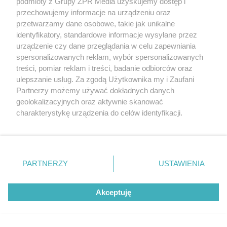
podmioty z Grupy ZPR Media uzyskujemy dostęp i
ZOBACZ WIĘCEJ
przechowujemy informacje na urządzeniu oraz
przetwarzamy dane osobowe, takie jak unikalne
identyfikatory, standardowe informacje wysyłane przez
urządzenie czy dane przeglądania w celu zapewniania
spersonalizowanych reklam, wybór spersonalizowanych
treści, pomiar reklam i treści, badanie odbiorców oraz
ulepszanie usług. Za zgodą Użytkownika my i Zaufani
Partnerzy możemy używać dokładnych danych
geolokalizacyjnych oraz aktywnie skanować
charakterystykę urządzenia do celów identyfikacji.
Ponieważ cenimy Twoją prywatność, prosimy o zgodę na
korzystanie z tych technologii poprzez kliknięcie
„Akceptuję”. Zgoda jest dobrowolna i zawsze możesz ją
zmienić/wycofać klikając przycisk ustawień prywatności
PARTNERZY
USTAWIENIA
znajdujący się w lewym dolnym rogu strony
. Niektóre
rodzaje przetwarzania danych nie wymagają zgody
Akceptuję
użytkownika, ale masz prawo sprzeciwić się takiemu
przetwarzaniu. Preferencje będą miały zastosowanie tylko
na tej witrynie.