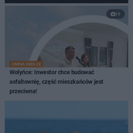
15
GMINA SIEDLCE
Wołyńce: Inwestor chce budować
asfaltownię, część mieszkańców jest
przeciwna!