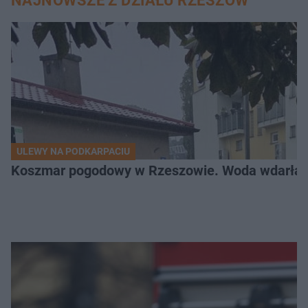
NAJNOWSZE Z DZIAŁU RZESZÓW
ULEWY NA PODKARPACIU
Koszmar pogodowy w Rzeszowie. Woda wdarła si