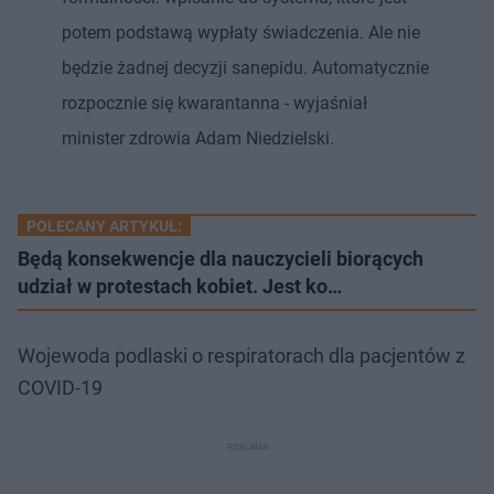
potem podstawą wypłaty świadczenia. Ale nie
będzie żadnej decyzji sanepidu. Automatycznie
rozpocznie się kwarantanna - wyjaśniał
minister zdrowia Adam Niedzielski.
POLECANY ARTYKUŁ:
Będą konsekwencje dla nauczycieli biorących
udział w protestach kobiet. Jest ko…
Wojewoda podlaski o respiratorach dla pacjentów z
COVID-19
Nie można odtworzyć wideo
Spróbuj ponownie