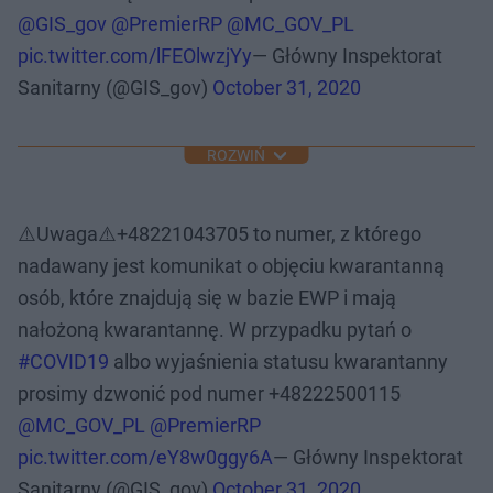
@GIS_gov
@PremierRP
@MC_GOV_PL
pic.twitter.com/lFEOlwzjYy
— Główny Inspektorat
Sanitarny (@GIS_gov)
October 31, 2020
ROZWIŃ
⚠️Uwaga⚠️+48221043705 to numer, z którego
nadawany jest komunikat o objęciu kwarantanną
osób, które znajdują się w bazie EWP i mają
nałożoną kwarantannę. W przypadku pytań o
#COVID19
albo wyjaśnienia statusu kwarantanny
prosimy dzwonić pod numer +48222500115
@MC_GOV_PL
@PremierRP
pic.twitter.com/eY8w0ggy6A
— Główny Inspektorat
Sanitarny (@GIS_gov)
October 31, 2020