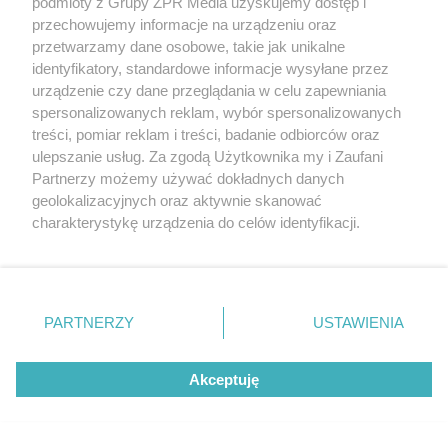
podmioty z Grupy ZPR Media uzyskujemy dostęp i
przechowujemy informacje na urządzeniu oraz
przetwarzamy dane osobowe, takie jak unikalne
identyfikatory, standardowe informacje wysyłane przez
urządzenie czy dane przeglądania w celu zapewniania
spersonalizowanych reklam, wybór spersonalizowanych
treści, pomiar reklam i treści, badanie odbiorców oraz
ulepszanie usług. Za zgodą Użytkownika my i Zaufani
Partnerzy możemy używać dokładnych danych
SIATKÓWKA
geolokalizacyjnych oraz aktywnie skanować
Klubowe Mistrzostwa Świata
charakterystykę urządzenia do celów identyfikacji.
Ponieważ cenimy Twoją prywatność, prosimy o zgodę na
siatkarzy na Śląsku. Czy polski klub
korzystanie z tych technologii poprzez kliknięcie
przejdzie do historii
„Akceptuję”. Zgoda jest dobrowolna i zawsze możesz ją
zmienić/wycofać klikając przycisk ustawień prywatności
PARTNERZY
USTAWIENIA
ZOBACZ WIĘCEJ
znajdujący się w lewym dolnym rogu strony
. Niektóre
rodzaje przetwarzania danych nie wymagają zgody
Akceptuję
użytkownika, ale masz prawo sprzeciwić się takiemu
przetwarzaniu. Preferencje będą miały zastosowanie tylko
na tej witrynie.