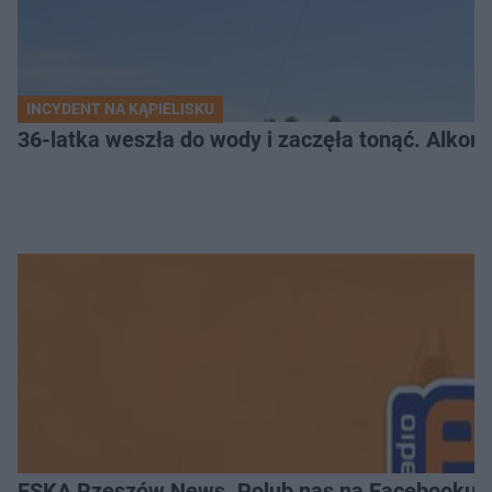
INCYDENT NA KĄPIELISKU
36-latka weszła do wody i zaczęła tonąć. Alkom
ESKA Rzeszów News. Polub nas na Facebooku!