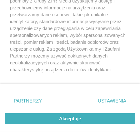
podmioty z Grupy ZPR Media uzyskujemy dostęp i
przechowujemy informacje na urządzeniu oraz
przetwarzamy dane osobowe, takie jak unikalne
identyfikatory, standardowe informacje wysyłane przez
urządzenie czy dane przeglądania w celu zapewniania
spersonalizowanych reklam, wybór spersonalizowanych
treści, pomiar reklam i treści, badanie odbiorców oraz
ulepszanie usług. Za zgodą Użytkownika my i Zaufani
Żaden utwór zamieszczony w serwisie nie może być powielany i
rozpowszechniany lub dalej rozpowszechniany w jakikolwiek sposób (w
Partnerzy możemy używać dokładnych danych
tym także elektroniczny lub mechaniczny) na jakimkolwiek polu
geolokalizacyjnych oraz aktywnie skanować
eksploatacji w jakiejkolwiek formie, włącznie z umieszczaniem w
charakterystykę urządzenia do celów identyfikacji.
Internecie bez pisemnej zgody właściciela praw. Jakiekolwiek użycie lub
wykorzystanie utworów w całości lub w części z naruszeniem prawa,
Ponieważ cenimy Twoją prywatność, prosimy o zgodę na
tzn. bez właściwej zgody, jest zabronione pod groźbą kary i może być
korzystanie z tych technologii poprzez kliknięcie
ścigane prawnie.
„Akceptuję”. Zgoda jest dobrowolna i zawsze możesz ją
zmienić/wycofać klikając przycisk ustawień prywatności
PARTNERZY
USTAWIENIA
znajdujący się w lewym dolnym rogu strony
. Niektóre
rodzaje przetwarzania danych nie wymagają zgody
Akceptuję
użytkownika, ale masz prawo sprzeciwić się takiemu
przetwarzaniu. Preferencje będą miały zastosowanie tylko
O nas
na tej witrynie.