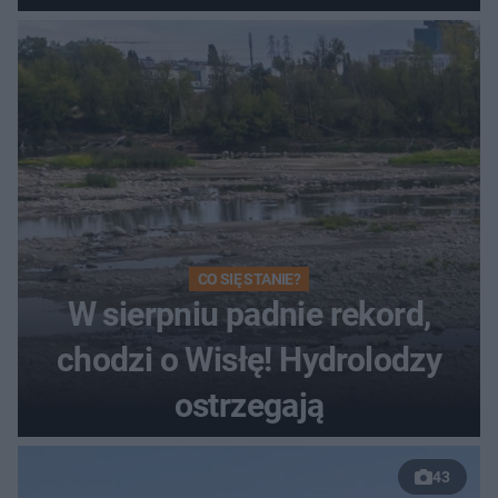
Toruniu
CO SIĘ STANIE?
W sierpniu padnie rekord,
chodzi o Wisłę! Hydrolodzy
ostrzegają
43