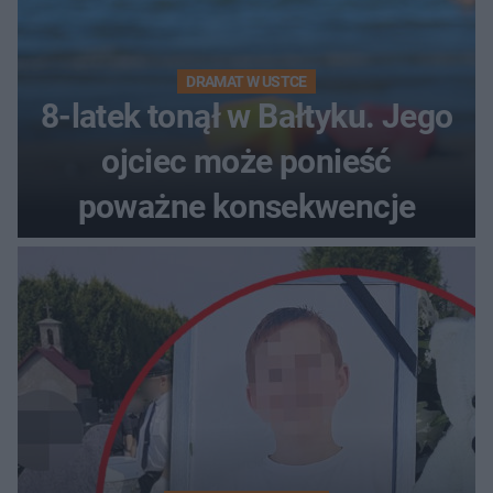
DRAMAT W USTCE
8-latek tonął w Bałtyku. Jego
ojciec może ponieść
poważne konsekwencje