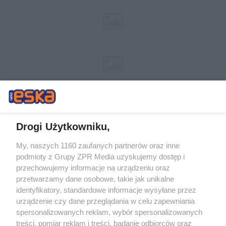
Drogi Użytkowniku,
My, naszych 1160 zaufanych partnerów oraz inne
Żaden utwór zamieszczony w serwisie nie może być powielany i
podmioty z Grupy ZPR Media uzyskujemy dostęp i
rozpowszechniany lub dalej rozpowszechniany w jakikolwiek sposób (w
tym także elektroniczny lub mechaniczny) na jakimkolwiek polu
przechowujemy informacje na urządzeniu oraz
eksploatacji w jakiejkolwiek formie, włącznie z umieszczaniem w
przetwarzamy dane osobowe, takie jak unikalne
Internecie bez pisemnej zgody właściciela praw. Jakiekolwiek użycie lub
identyfikatory, standardowe informacje wysyłane przez
wykorzystanie utworów w całości lub w części z naruszeniem prawa,
tzn. bez właściwej zgody, jest zabronione pod groźbą kary i może być
urządzenie czy dane przeglądania w celu zapewniania
ścigane prawnie.
spersonalizowanych reklam, wybór spersonalizowanych
treści, pomiar reklam i treści, badanie odbiorców oraz