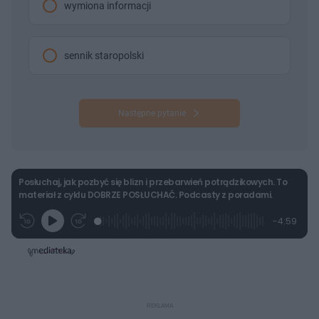
wymiona informacji
sennik staropolski
Następne pytanie
Posłuchaj, jak pozbyć się blizn i przebarwień potrądzikowych. To
materiał z cyklu DOBRZE POSŁUCHAĆ. Podcasty z poradami.
L
P
P
P
-
4:59
G
o
r
r
o
z
r
a
z
z
o
a
d
e
e
s
j
t
e
w
w
a
d
i
i
ł
:
ń
ń
y
c
5
1
1
z
.
0
0
a
s
0
s
s
Â
0
d
d