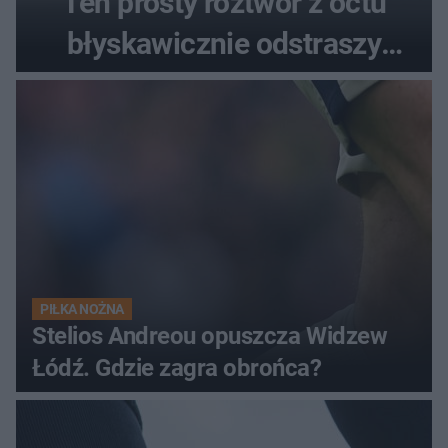
Ten prosty roztwór z octu
błyskawicznie odstraszy
uciążliwe owady
PIŁKA NOŻNA
Stelios Andreou opuszcza Widzew
Łódź. Gdzie zagra obrońca?