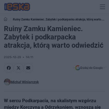
Ruiny Zamku Kamieniec. Zabytek i podkarpacka atrakcja, którą warto
odwiedzić
Ruiny Zamku Kamieniec.
Zabytek i podkarpacka
atrakcja, którą warto odwiedzić
2025-12-29
14:11
Dodaj do Google
Michał Winiarczyk
W sercu Podkarpacia, na skalistym wzgórzu
między Korczyną a Odrzykoniem, wznoszą się