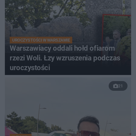
UROCZYSTOŚCI W WARSZAWIE
Warszawiacy oddali hołd ofiarom
rzezi Woli. Łzy wzruszenia podczas
uroczystości
21