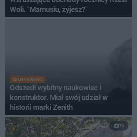
Woli. "Mamusiu, żyjesz?"
SMUTNE WIEŚCI
Odszedł wybitny naukowiec i
konstruktor. Miał swój udział w
historii marki Zenith
75