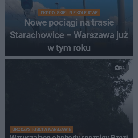
PKP POLSKIE LINIE KOLEJOWE
Nowe pociągi na trasie
Starachowice – Warszawa już
w tym roku
52
UROCZYSTOŚCI W WARSZAWIE
Wzruszające obchody rocznicy Rzezi