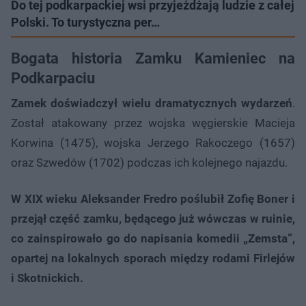
Do tej podkarpackiej wsi przyjeżdżają ludzie z całej
Polski. To turystyczna per…
Bogata historia Zamku Kamieniec na
Podkarpaciu
Zamek doświadczył wielu dramatycznych wydarzeń
.
Został atakowany przez wojska węgierskie Macieja
Korwina (1475), wojska Jerzego Rakoczego (1657)
oraz Szwedów (1702) podczas ich kolejnego najazdu.
W XIX wieku Aleksander Fredro poślubił Zofię Boner i
przejął część zamku, będącego już wówczas w ruinie,
co zainspirowało go do napisania komedii „Zemsta”,
opartej na lokalnych sporach między rodami Firlejów
i Skotnickich.