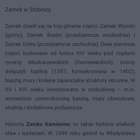
Zamek w Stobnicy
Zamek dzielił się na trzy główne części: Zamek Wysoki
(górny), Zamek Średni (przedzamcze wschodnie) i
Zamek Dolny (przedzamcze zachodnie). Dwie pierwsze
części budowano od końca XIV wieku pod rządami
rycerzy Moskarzewskich (Kamienieckich), którzy
dołączyli kaplicę (1397, konsekrowana w 1402),
basztę, mury i kolejne zauważalne struktury obronne. W
XV i XVI wieku inwestowano w rozbudowę – m.in.
wzniesiono czworoboczną basztę, mury obwodowe,
studnię i dodatkowe podzamcza.
Historia
Zamku Kamieniec
to także historia wielkich
sław i wydarzeń. W 1399 roku gościł tu Władysława