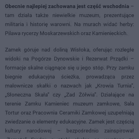
Obecnie najlepiej zachowana jest część wschodnia
–
tam działa także niewielkie muzeum, prezentujące
militaria i historię warowni. Na murach widać herby:
Pilawa rycerzy Moskarzewskich oraz Kamienieckich.
Zamek góruje nad doliną Wisłoka, oferując rozległe
widoki na Pogórze Dynowskie i Rezerwat Prządki –
formacje skalne ciągnące się u jego stóp. Przy zamku
biegnie edukacyjna ścieżka, prowadząca przez
malownicze skałki o nazwach jak „Krowia Turnia”,
„Słoneczna Skała” czy „Zad Żółwia”. Działające na
terenie Zamku Kamieniec muzeum zamkowe, Sala
Tortur oraz Pracownia Ceramiki Zamkowej uzupełniają
zwiedzanie o elementy edukacyjne. Zamek jest częścią
kultury narodowej – bezpośrednio zainspirował