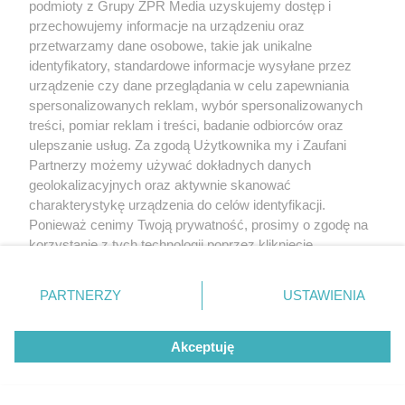
podmioty z Grupy ZPR Media uzyskujemy dostęp i
przechowujemy informacje na urządzeniu oraz
przetwarzamy dane osobowe, takie jak unikalne
identyfikatory, standardowe informacje wysyłane przez
urządzenie czy dane przeglądania w celu zapewniania
spersonalizowanych reklam, wybór spersonalizowanych
treści, pomiar reklam i treści, badanie odbiorców oraz
ulepszanie usług. Za zgodą Użytkownika my i Zaufani
Partnerzy możemy używać dokładnych danych
geolokalizacyjnych oraz aktywnie skanować
charakterystykę urządzenia do celów identyfikacji.
Ponieważ cenimy Twoją prywatność, prosimy o zgodę na
korzystanie z tych technologii poprzez kliknięcie
„Akceptuję”. Zgoda jest dobrowolna i zawsze możesz ją
zmienić/wycofać klikając przycisk ustawień prywatności
PARTNERZY
USTAWIENIA
znajdujący się w lewym dolnym rogu strony
. Niektóre
rodzaje przetwarzania danych nie wymagają zgody
Akceptuję
użytkownika, ale masz prawo sprzeciwić się takiemu
przetwarzaniu. Preferencje będą miały zastosowanie tylko
na tej witrynie.