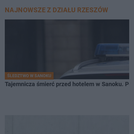
NAJNOWSZE Z DZIAŁU RZESZÓW
ŚLEDZTWO W SANOKU
Tajemnicza śmierć przed hotelem w Sanoku. Polic