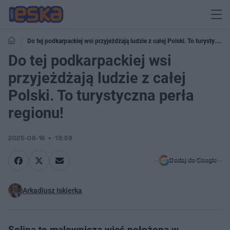
Do tej podkarpackiej wsi przyjeżdżają ludzie z całej Polski. To turystyczna
perła regionu!
Do tej podkarpackiej wsi
przyjeżdżają ludzie z całej
Polski. To turystyczna perła
regionu!
2025-06-16
13:59
Dodaj do Google
Arkadiusz Iskierka
Solina to malownicza wieś położona w