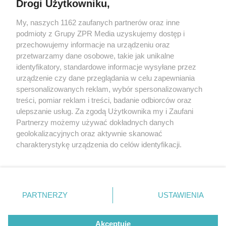
Drogi Użytkowniku,
My, naszych 1162 zaufanych partnerów oraz inne
Żaden utwór zamieszczony w serwisie nie może być powielany i
podmioty z Grupy ZPR Media uzyskujemy dostęp i
rozpowszechniany lub dalej rozpowszechniany w jakikolwiek sposób (w
przechowujemy informacje na urządzeniu oraz
tym także elektroniczny lub mechaniczny) na jakimkolwiek polu
eksploatacji w jakiejkolwiek formie, włącznie z umieszczaniem w
przetwarzamy dane osobowe, takie jak unikalne
Internecie bez pisemnej zgody właściciela praw. Jakiekolwiek użycie lub
identyfikatory, standardowe informacje wysyłane przez
wykorzystanie utworów w całości lub w części z naruszeniem prawa,
tzn. bez właściwej zgody, jest zabronione pod groźbą kary i może być
urządzenie czy dane przeglądania w celu zapewniania
ścigane prawnie.
spersonalizowanych reklam, wybór spersonalizowanych
treści, pomiar reklam i treści, badanie odbiorców oraz
ulepszanie usług. Za zgodą Użytkownika my i Zaufani
Partnerzy możemy używać dokładnych danych
geolokalizacyjnych oraz aktywnie skanować
charakterystykę urządzenia do celów identyfikacji.
Ponieważ cenimy Twoją prywatność, prosimy o zgodę na
O nas
korzystanie z tych technologii poprzez kliknięcie
Informacje prawne
„Akceptuję”. Zgoda jest dobrowolna i zawsze możesz ją
zmienić/wycofać klikając przycisk ustawień prywatności
PARTNERZY
USTAWIENIA
Nasze serwisy
znajdujący się w lewym dolnym rogu strony
. Niektóre
rodzaje przetwarzania danych nie wymagają zgody
© 2026 Grupa ZPR Media
Akceptuję
użytkownika, ale masz prawo sprzeciwić się takiemu