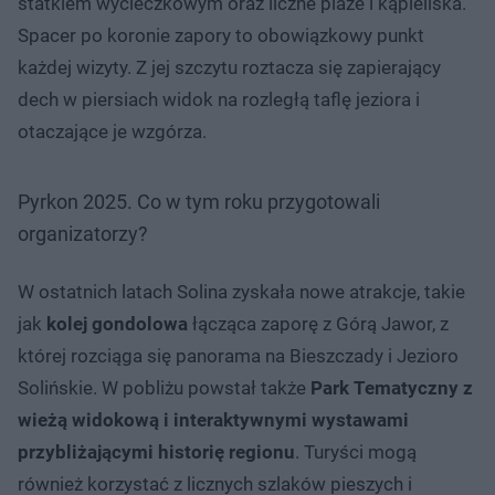
statkiem wycieczkowym oraz liczne plaże i kąpieliska.
Spacer po koronie zapory to obowiązkowy punkt
każdej wizyty. Z jej szczytu roztacza się zapierający
dech w piersiach widok na rozległą taflę jeziora i
otaczające je wzgórza.
Pyrkon 2025. Co w tym roku przygotowali
organizatorzy?
W ostatnich latach Solina zyskała nowe atrakcje, takie
jak
kolej gondolowa
łącząca zaporę z Górą Jawor, z
której rozciąga się panorama na Bieszczady i Jezioro
Solińskie. W pobliżu powstał także
Park Tematyczny z
wieżą widokową i interaktywnymi wystawami
przybliżającymi historię regionu
. Turyści mogą
również korzystać z licznych szlaków pieszych i