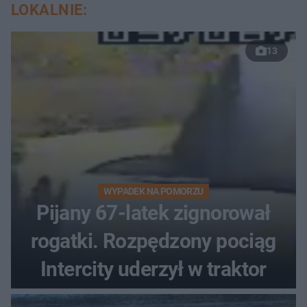
LOKALNIE:
13
WYPADEK NA POMORZU
Pijany 67-latek zignorował
rogatki. Rozpędzony pociąg
Intercity uderzył w traktor