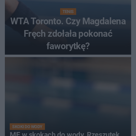
TENIS
WTA Toronto. Czy Magdalena
Fręch zdołała pokonać
faworytkę?
SKOKI DO WODY
ME w skokach do wody. Rzeszutek