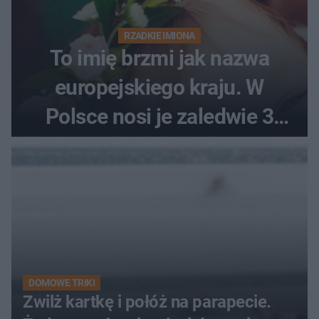
RZADKIE IMIONA
To imię brzmi jak nazwa
europejskiego kraju. W
Polsce nosi je zaledwie 3
kobiety
DOMOWE TRIKI
Zwilż kartkę i połóż na parapecie.