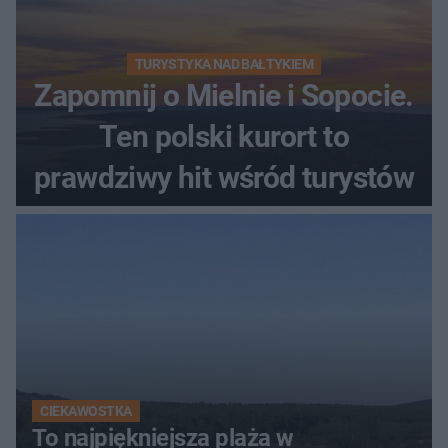
TURYSTYKA NAD BAŁTYKIEM
Zapomnij o Mielnie i Sopocie.
Ten polski kurort to
prawdziwy hit wśród turystów
CIEKAWOSTKA
To najpiękniejsza plaża w