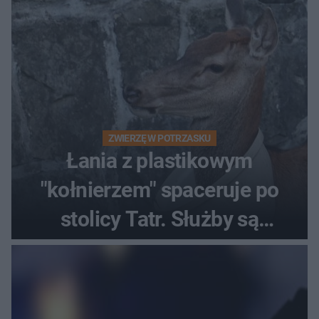
ZWIERZĘ W POTRZASKU
Łania z plastikowym
"kołnierzem" spaceruje po
stolicy Tatr. Służby są
bezradne