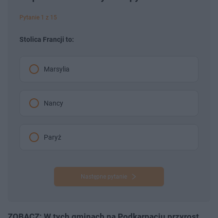
Pytanie 1 z 15
Stolica Francji to:
Marsylia
Nancy
Paryż
Następne pytanie
ZOBACZ: W tych gminach na Podkarpaciu przyrost