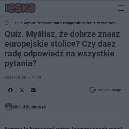
Quiz. Myślisz, że dobrze znasz europejskie stolice? Czy dasz radę
odpowiedź na wszystkie pytania?
Quiz. Myślisz, że dobrze znasz
europejskie stolice? Czy dasz
radę odpowiedź na wszystkie
pytania?
2025-02-05
14:13
Dodaj do Google
Michał Winiarczyk
Europa to kontynent pełen fascynujących miast,