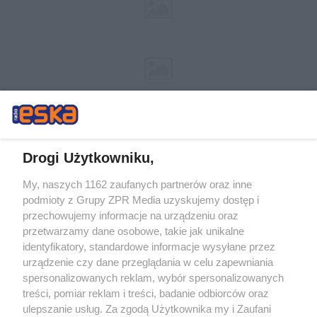
Drogi Użytkowniku,
My, naszych 1162 zaufanych partnerów oraz inne
Żaden utwór zamieszczony w serwisie nie może być powielany i
podmioty z Grupy ZPR Media uzyskujemy dostęp i
rozpowszechniany lub dalej rozpowszechniany w jakikolwiek sposób (w
tym także elektroniczny lub mechaniczny) na jakimkolwiek polu
przechowujemy informacje na urządzeniu oraz
eksploatacji w jakiejkolwiek formie, włącznie z umieszczaniem w Internecie
przetwarzamy dane osobowe, takie jak unikalne
bez pisemnej zgody właściciela praw. Jakiekolwiek użycie lub
wykorzystanie utworów w całości lub w części z naruszeniem prawa, tzn.
identyfikatory, standardowe informacje wysyłane przez
bez właściwej zgody, jest zabronione pod groźbą kary i może być ścigane
urządzenie czy dane przeglądania w celu zapewniania
prawnie.
spersonalizowanych reklam, wybór spersonalizowanych
treści, pomiar reklam i treści, badanie odbiorców oraz
ulepszanie usług. Za zgodą Użytkownika my i Zaufani