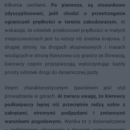
kilkoma cechami.
Po pierwsze, są stosunkowo
zdyscyplinowani, jeśli chodzi o przestrzeganie
ograniczeń prędkości w terenie zabudowanym.
AI
wskazuje, że odsetek przekroczeń prędkości w małych
miejscowościach jest tu niższy niż średnia krajowa. Z
drugiej strony, na drogach ekspresowych i trasach
wiodących w stronę Rzeszowa czy granicy ze Słowacją,
kierowcy często przyspieszają, wykorzystując każdy
prosty odcinek drogi do dynamicznej jazdy.
Innym charakterystycznym zjawiskiem jest styl
prowadzenia w górach.
AI zwraca uwagę, że kierowcy
podkarpaccy lepiej niż przeciętnie radzą sobie z
zakrętami, stromymi podjazdami i zmiennymi
warunkami pogodowymi.
Wynika to z doświadczenia
– codziennego obcowania z drogami wymagającymi