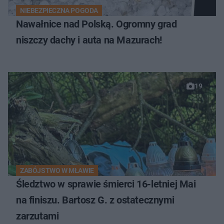
NIEBEZPIECZNA POGODA
Nawałnice nad Polską. Ogromny grad
niszczy dachy i auta na Mazurach!
19
ZABÓJSTWO W MŁAWIE
Śledztwo w sprawie śmierci 16-letniej Mai
na finiszu. Bartosz G. z ostatecznymi
zarzutami