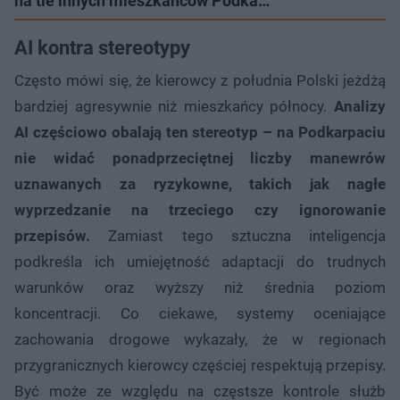
na tle innych mieszkańców Podka…
AI kontra stereotypy
Często mówi się, że kierowcy z południa Polski jeżdżą
bardziej agresywnie niż mieszkańcy północy.
Analizy
AI częściowo obalają ten stereotyp – na Podkarpaciu
nie widać ponadprzeciętnej liczby manewrów
uznawanych za ryzykowne, takich jak nagłe
wyprzedzanie na trzeciego czy ignorowanie
przepisów.
Zamiast tego sztuczna inteligencja
podkreśla ich umiejętność adaptacji do trudnych
warunków oraz wyższy niż średnia poziom
koncentracji. Co ciekawe, systemy oceniające
zachowania drogowe wykazały, że w regionach
przygranicznych kierowcy częściej respektują przepisy.
Być może ze względu na częstsze kontrole służb