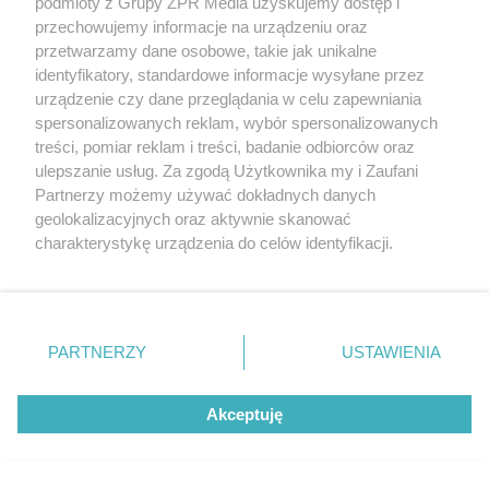
WTA Toronto. Kto będzie następną
podmioty z Grupy ZPR Media uzyskujemy dostęp i
przechowujemy informacje na urządzeniu oraz
rywalką?
przetwarzamy dane osobowe, takie jak unikalne
identyfikatory, standardowe informacje wysyłane przez
urządzenie czy dane przeglądania w celu zapewniania
spersonalizowanych reklam, wybór spersonalizowanych
treści, pomiar reklam i treści, badanie odbiorców oraz
ulepszanie usług. Za zgodą Użytkownika my i Zaufani
Partnerzy możemy używać dokładnych danych
geolokalizacyjnych oraz aktywnie skanować
charakterystykę urządzenia do celów identyfikacji.
Ponieważ cenimy Twoją prywatność, prosimy o zgodę na
ŻUŻEL
korzystanie z tych technologii poprzez kliknięcie
Abramczyk Polonia Bydgoszcz
„Akceptuję”. Zgoda jest dobrowolna i zawsze możesz ją
zmienić/wycofać klikając przycisk ustawień prywatności
deklasuje Polonię Piła. Kto zdobył
PARTNERZY
USTAWIENIA
znajdujący się w lewym dolnym rogu strony
. Niektóre
punkt bonusowy?
rodzaje przetwarzania danych nie wymagają zgody
Akceptuję
użytkownika, ale masz prawo sprzeciwić się takiemu
przetwarzaniu. Preferencje będą miały zastosowanie tylko
na tej witrynie.