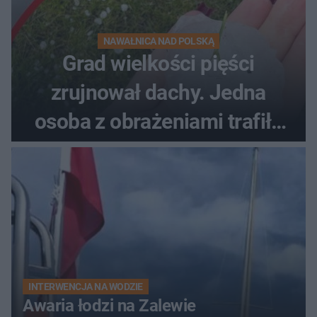
NAWAŁNICA NAD POLSKĄ
Grad wielkości pięści
zrujnował dachy. Jedna
osoba z obrażeniami trafiła
do szpitala
INTERWENCJA NA WODZIE
Awaria łodzi na Zalewie