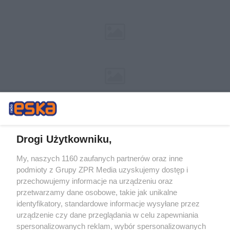
Drogi Użytkowniku,
My, naszych 1160 zaufanych partnerów oraz inne
Żaden utwór zamieszczony w serwisie nie może być powielany i
podmioty z Grupy ZPR Media uzyskujemy dostęp i
rozpowszechniany lub dalej rozpowszechniany w jakikolwiek sposób (w
przechowujemy informacje na urządzeniu oraz
tym także elektroniczny lub mechaniczny) na jakimkolwiek polu
eksploatacji w jakiejkolwiek formie, włącznie z umieszczaniem w
przetwarzamy dane osobowe, takie jak unikalne
Internecie bez pisemnej zgody właściciela praw. Jakiekolwiek użycie lub
identyfikatory, standardowe informacje wysyłane przez
wykorzystanie utworów w całości lub w części z naruszeniem prawa,
tzn. bez właściwej zgody, jest zabronione pod groźbą kary i może być
urządzenie czy dane przeglądania w celu zapewniania
ścigane prawnie.
spersonalizowanych reklam, wybór spersonalizowanych