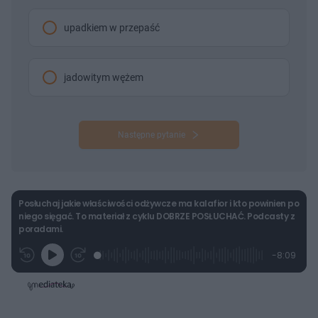
upadkiem w przepaść
jadowitym wężem
Następne pytanie
Posłuchaj jakie właściwości odżywcze ma kalafior i kto powinien po
niego sięgać. To materiał z cyklu DOBRZE POSŁUCHAĆ. Podcasty z
poradami.
L
P
P
P
-
8:09
G
o
r
r
o
z
r
a
z
z
o
a
d
e
e
s
j
t
e
w
w
a
d
i
i
ł
:
ń
ń
y