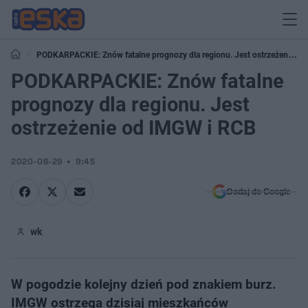
PODKARPACKIE: Znów fatalne prognozy dla regionu. Jest ostrzeżenie
od IMGW i RCB
PODKARPACKIE: Znów fatalne
prognozy dla regionu. Jest
ostrzeżenie od IMGW i RCB
2020-06-29
9:45
Dodaj do Google
wk
W pogodzie kolejny dzień pod znakiem burz.
IMGW ostrzega dzisiaj mieszkańców