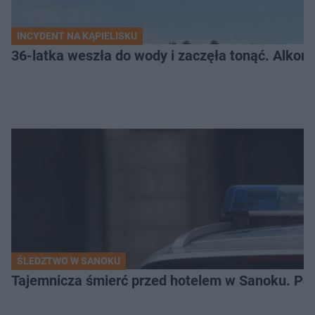
INCYDENT NA KĄPIELISKU
36-latka weszła do wody i zaczęła tonąć. Alkom
ŚLEDZTWO W SANOKU
Tajemnicza śmierć przed hotelem w Sanoku. Polic