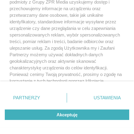
podmioty z Grupy ZPR Media uzyskujemy dostęp i
przechowujemy informacje na urządzeniu oraz
przetwarzamy dane osobowe, takie jak unikalne
identyfikatory, standardowe informacje wysyłane przez
urządzenie czy dane przeglądania w celu zapewniania
spersonalizowanych reklam, wybór spersonalizowanych
treści, pomiar reklam i treści, badanie odbiorców oraz
ulepszanie usług. Za zgodą Użytkownika my i Zaufani
Partnerzy możemy używać dokładnych danych
geolokalizacyjnych oraz aktywnie skanować
charakterystykę urządzenia do celów identyfikacji.
Ponieważ cenimy Twoją prywatność, prosimy o zgodę na
korzystanie z tych technologii poprzez kliknięcie
„Akceptuję”. Zgoda jest dobrowolna i zawsze możesz ją
zmienić/wycofać klikając przycisk ustawień prywatności
PARTNERZY
USTAWIENIA
znajdujący się w lewym dolnym rogu strony
. Niektóre
rodzaje przetwarzania danych nie wymagają zgody
Akceptuję
użytkownika, ale masz prawo sprzeciwić się takiemu
przetwarzaniu. Preferencje będą miały zastosowanie tylko
na tej witrynie.