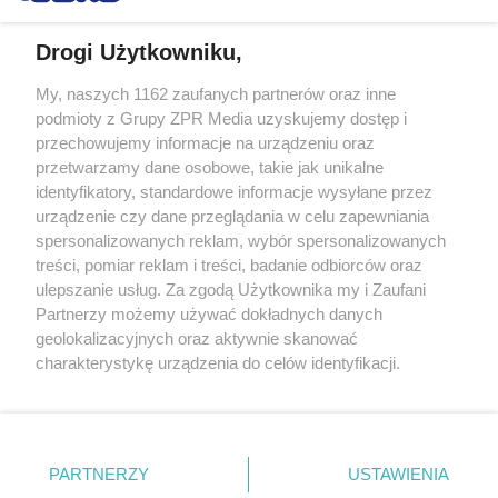
Drogi Użytkowniku,
My, naszych 1162 zaufanych partnerów oraz inne
Żaden utwór zamieszczony w serwisie nie może być powielany i
podmioty z Grupy ZPR Media uzyskujemy dostęp i
rozpowszechniany lub dalej rozpowszechniany w jakikolwiek sposób (w
tym także elektroniczny lub mechaniczny) na jakimkolwiek polu
przechowujemy informacje na urządzeniu oraz
eksploatacji w jakiejkolwiek formie, włącznie z umieszczaniem w
przetwarzamy dane osobowe, takie jak unikalne
Internecie bez pisemnej zgody właściciela praw. Jakiekolwiek użycie lub
identyfikatory, standardowe informacje wysyłane przez
wykorzystanie utworów w całości lub w części z naruszeniem prawa,
tzn. bez właściwej zgody, jest zabronione pod groźbą kary i może być
urządzenie czy dane przeglądania w celu zapewniania
ścigane prawnie.
spersonalizowanych reklam, wybór spersonalizowanych
treści, pomiar reklam i treści, badanie odbiorców oraz
ulepszanie usług. Za zgodą Użytkownika my i Zaufani
Partnerzy możemy używać dokładnych danych
geolokalizacyjnych oraz aktywnie skanować
charakterystykę urządzenia do celów identyfikacji.
Ponieważ cenimy Twoją prywatność, prosimy o zgodę na
O nas
korzystanie z tych technologii poprzez kliknięcie
Informacje prawne
„Akceptuję”. Zgoda jest dobrowolna i zawsze możesz ją
zmienić/wycofać klikając przycisk ustawień prywatności
PARTNERZY
USTAWIENIA
Nasze serwisy
znajdujący się w lewym dolnym rogu strony
. Niektóre