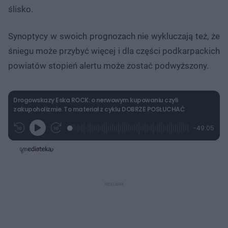
ślisko.
Synoptycy w swoich prognozach nie wykluczają też, że
śniegu może przybyć więcej i dla części podkarpackich
powiatów stopień alertu może zostać podwyższony.
Drogowskazy Eska ROCK: o nerwowym kupowaniu czyli
zakupoholizmie. To materiał z cyklu DOBRZE POSŁUCHAĆ
L
P
P
P
-
49:05
G
o
r
r
o
z
r
a
z
z
o
a
d
e
e
s
j
t
e
w
w
a
d
i
i
ł
:
ń
ń
y
c
0
1
1
z
.
0
0
a
s
5
s
s
Â
1
d
d
%
o
o
t
p
u
r
ł
z