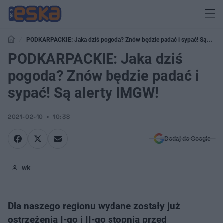
PODKARPACKIE: Jaka dziś pogoda? Znów będzie padać i sypać! Są
alerty IMGW!
PODKARPACKIE: Jaka dziś
pogoda? Znów będzie padać i
sypać! Są alerty IMGW!
2021-02-10
10:38
Dodaj do Google
wk
Dla naszego regionu wydane zostały już
ostrzeżenia I-go i II-go stopnia przed