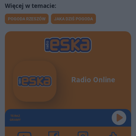
POGODA RZESZÓW
JAKA DZIŚ POGODA
Radio Online
TERAZ
GRAMY