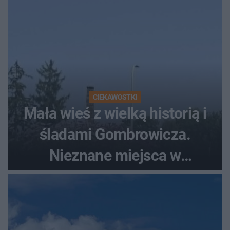
CIEKAWOSTKI
Mała wieś z wielką historią i
śladami Gombrowicza.
Nieznane miejsca w
Świętokrzyskiem