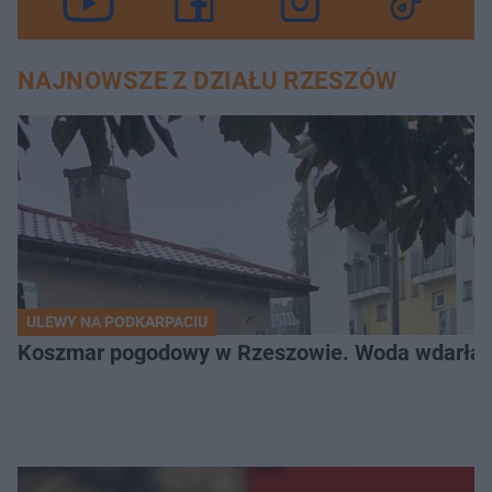
NAJNOWSZE Z DZIAŁU RZESZÓW
ULEWY NA PODKARPACIU
Koszmar pogodowy w Rzeszowie. Woda wdarła si