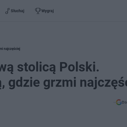
Słuchaj
Wygraj
mi najczęściej
ą stolicą Polski.
, gdzie grzmi najczęś
Do