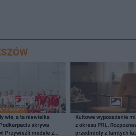
ESZÓW
WE SUKCESY
y wie, a ta niewielka
Kultowe wyposażenie m
 Podkarpaciu skrywa
z okresu PRL. Rozpozna
! Przywieźli medale z
przedmioty z tamtych la