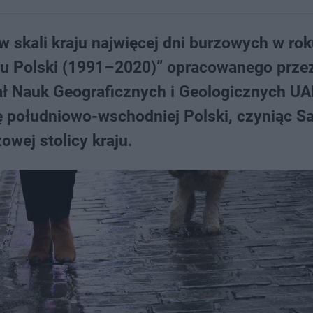
w skali kraju najwięcej dni burzowych w ro
atu Polski (1991–2020)” opracowanego prze
ział Nauk Geograficznych i Geologicznych U
kę południowo-wschodniej Polski, czyniąc S
wej stolicy kraju.