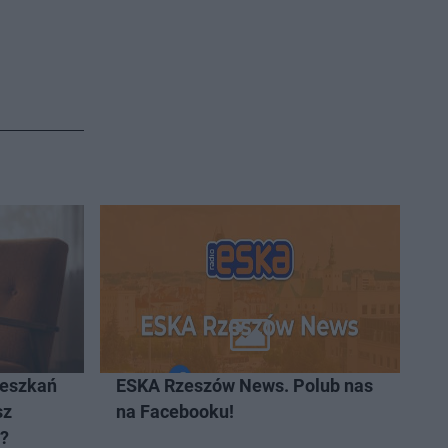
ieszkań
ESKA Rzeszów News. Polub nas
sz
na Facebooku!
t?