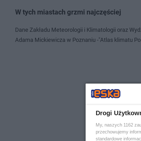
W tych miastach grzmi najczęściej
Dane Zakładu Meteorologii i Klimatologii oraz Wy
Adama Mickiewicza w Poznaniu -"Atlas klimatu Pol
Drogi Użytkow
My, naszych 1162 zau
przechowujemy informa
standardowe informac