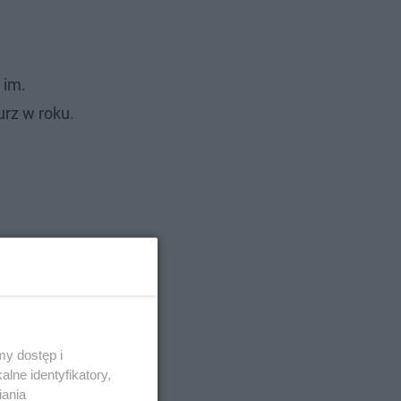
 im.
urz w roku.
y dostęp i
lne identyfikatory,
iania