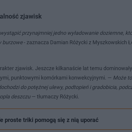
kalność zjawisk
 wystąpić przynajmniej jedno wyładowanie doziemne, kt
ry burzowe
- zaznacza Damian Różycki z Myszkowskich 
rakter zjawisk. Jeszcze kilkanaście lat temu dominowały
owanymi, punktowymi komórkami konwekcyjnymi. —
Może to
dochodzi do potężnej ulewy, podtopień i gradobicia, podc
ropla deszczu
— tłumaczy Różycki.
 proste triki pomogą się z nią uporać