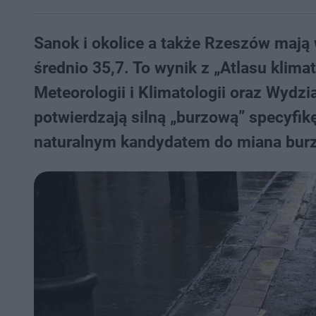
Sanok i okolice a także Rzeszów mają 
średnio 35,7. To wynik z „Atlasu klim
Meteorologii i Klimatologii oraz Wyd
potwierdzają silną „burzową” specyfi
naturalnym kandydatem do miana burzo