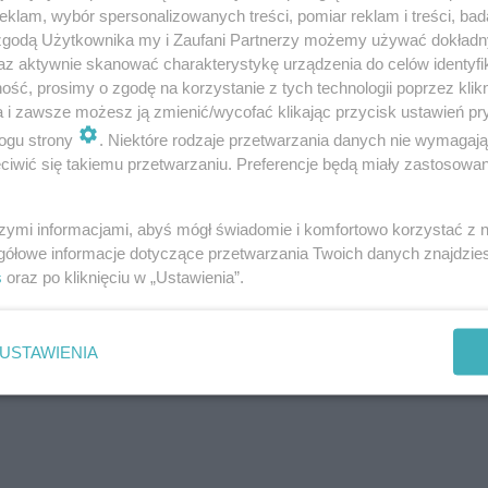
klam, wybór spersonalizowanych treści, pomiar reklam i treści, bad
 zgodą Użytkownika my i Zaufani Partnerzy możemy używać dokład
az aktywnie skanować charakterystykę urządzenia do celów identyfi
ść, prosimy o zgodę na korzystanie z tych technologii poprzez klikn
a i zawsze możesz ją zmienić/wycofać klikając przycisk ustawień pr
ogu strony
. Niektóre rodzaje przetwarzania danych nie wymagaj
iwić się takiemu przetwarzaniu. Preferencje będą miały zastosowanie
szymi informacjami, abyś mógł świadomie i komfortowo korzystać z
ej dni burzowych dla danej lokalizacji. Poniżej
rekordowe
gółowe informacje dotyczące przetwarzania Twoich danych znajdzi
s
oraz po kliknięciu w „Ustawienia”.
USTAWIENIA
4 roku,