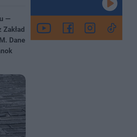
ku —
z Zakład
AM. Dane
anok