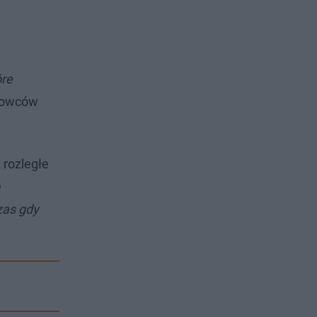
óre
Łowców
 rozległe
zas gdy