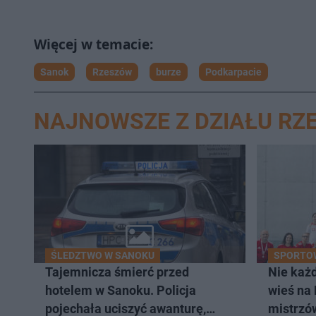
Sanok
Rzeszów
burze
Podkarpacie
NAJNOWSZE Z DZIAŁU RZ
ŚLEDZTWO W SANOKU
SPORTO
Tajemnicza śmierć przed
Nie każd
hotelem w Sanoku. Policja
wieś na
pojechała uciszyć awanturę,
mistrzów