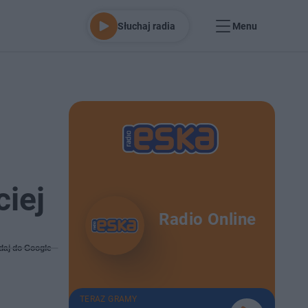
Słuchaj radia
Menu
ciej
Radio Online
daj do Google
TERAZ GRAMY