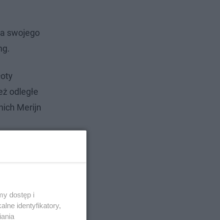
la swojego
ng.
łoty
eż odległe
nich Merijn
y dostęp i
lne identyfikatory,
iania