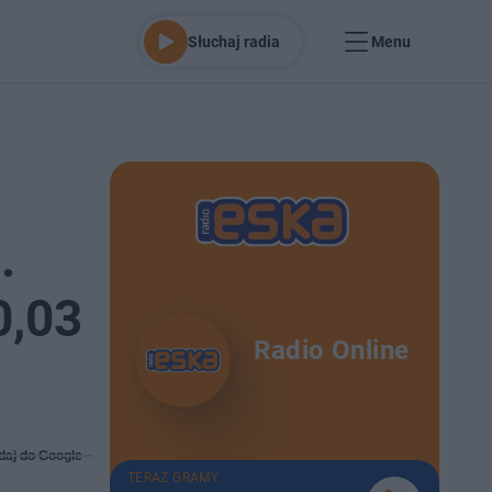
Słuchaj radia
Menu
.
0,03
Radio Online
daj do Google
TERAZ GRAMY