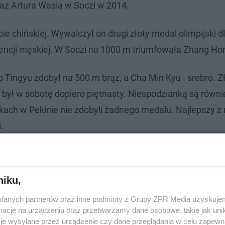
az Artura Wasia w Soczi w 2014.
 chińskiej. Wywalczył on drugi złoty medal olimpijski d
urencji męskiej. W Soczi na 1000 m triumfowała Zhang Ho
 Tingyu zdobył na 500 m brąz, a Cha Min Kyu - srebro. Z
był w sobotę dopiero piętnasty. Niespodzianką są równi
skach w Pekinie nie zdobyli żadnego medalu. Najlepszy z 
.
usza akcja „Bezpieczne Ferie 2022”
niku,
fanych partnerów oraz inne podmioty z Grupy ZPR Media uzyskujem
cje na urządzeniu oraz przetwarzamy dane osobowe, takie jak unika
je wysyłane przez urządzenie czy dane przeglądania w celu zapewn