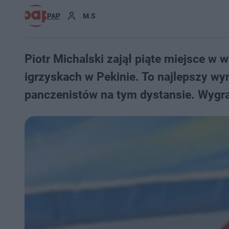
PAP
M.S
Piotr Michalski zajął piąte miejsce w
igrzyskach w Pekinie. To najlepszy wyn
panczenistów na tym dystansie. Wygra