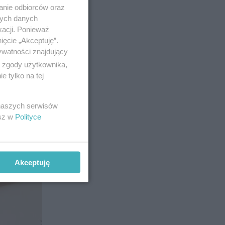
anie odbiorców oraz
nych danych
kacji. Ponieważ
ięcie „Akceptuję”.
ywatności znajdujący
ą zgody użytkownika,
 tylko na tej
 naszych serwisów
esz w
Polityce
3
Akceptuję