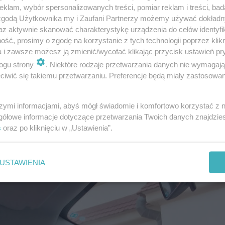
klam, wybór spersonalizowanych treści, pomiar reklam i treści, bad
 zgodą Użytkownika my i Zaufani Partnerzy możemy używać dokład
az aktywnie skanować charakterystykę urządzenia do celów identyfi
ść, prosimy o zgodę na korzystanie z tych technologii poprzez klikn
a i zawsze możesz ją zmienić/wycofać klikając przycisk ustawień pr
ogu strony
. Niektóre rodzaje przetwarzania danych nie wymagaj
iwić się takiemu przetwarzaniu. Preferencje będą miały zastosowanie
szymi informacjami, abyś mógł świadomie i komfortowo korzystać z
gółowe informacje dotyczące przetwarzania Twoich danych znajdzi
s
oraz po kliknięciu w „Ustawienia”.
USTAWIENIA