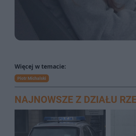
Piotr Michalski
NAJNOWSZE Z DZIAŁU RZ