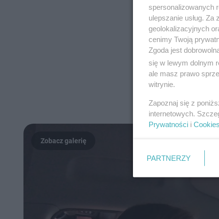
spersonalizowanych re
ulepszanie usług. Za
geolokalizacyjnych or
cenimy Twoją prywatno
Zgoda jest dobrowoln
się w lewym dolnym r
ale masz prawo sprzec
witrynie.
Zapoznaj się z poniż
internetowych. Szcze
Prywatności
i
Cookie
PARTNERZY