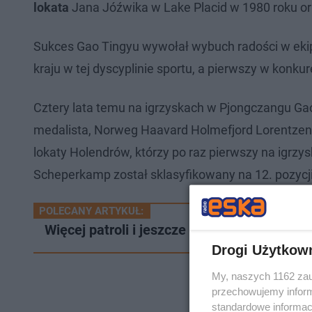
lokata
Jana Jóźwika w Lake Placid w 1980 roku or
Sukces Gao Tingyu wywołał wybuch radości w ekipie
kraju w tej dyscyplinie sportu, a pierwszy w konk
Cztery lata temu na igrzyskach w Pjongczangu Gao
medalista, Norweg Haavard Holmefjord Lorentzen 
lokaty Holendrów, którzy po raz pierwszy na igrzy
Scheperkamp został sklasyfikowany na 12. pozycji
POLECANY ARTYKUŁ:
Więcej patroli i jeszcze więcej kontroli. R
Drogi Użytkow
My, naszych 1162 zau
przechowujemy informa
standardowe informac