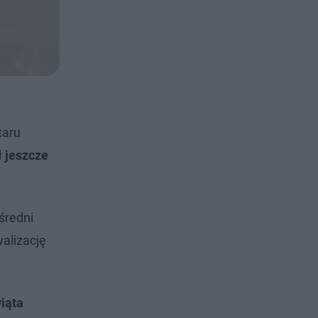
taru
ł jeszcze
średni
walizację
iąta