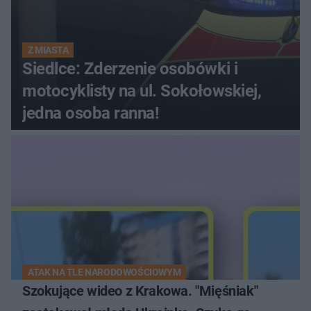
Z MIASTA
Siedlce: Zderzenie osobówki i
motocyklisty na ul. Sokołowskiej,
jedna osoba ranna!
ATAK NA TLE NARODOWOŚCIOWYM
Szokujące wideo z Krakowa. "Mięśniak"