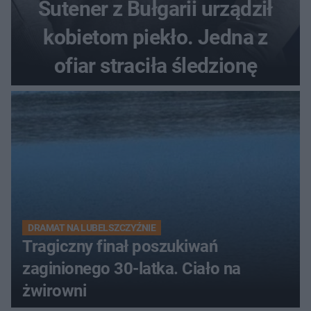
Sutener z Bułgarii urządził
kobietom piekło. Jedna z
ofiar straciła śledzionę
DRAMAT NA LUBELSZCZYŹNIE
Tragiczny finał poszukiwań
zaginionego 30-latka. Ciało na
żwirowni