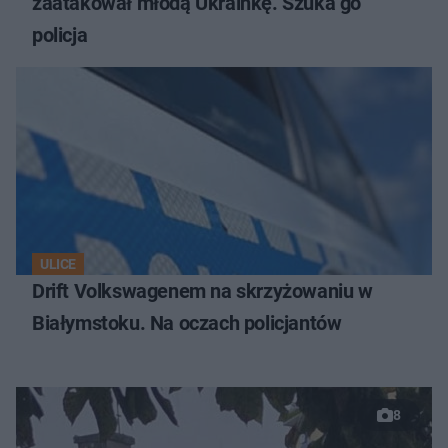
zaatakował młodą Ukrainkę. Szuka go
policja
ULICE
Drift Volkswagenem na skrzyżowaniu w
Białymstoku. Na oczach policjantów
8