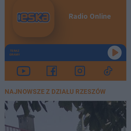
Radio Online
TERAZ
GRAMY
NAJNOWSZE Z DZIAŁU RZESZÓW