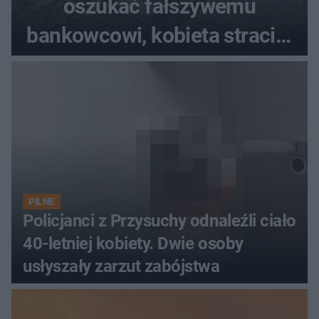
oszukać fałszywemu
bankowcowi, kobieta straciła
blisko 40 tys. zł
PILNE
Policjanci z Przysuchy odnaleźli ciało
40-letniej kobiety. Dwie osoby
usłyszały zarzut zabójstwa