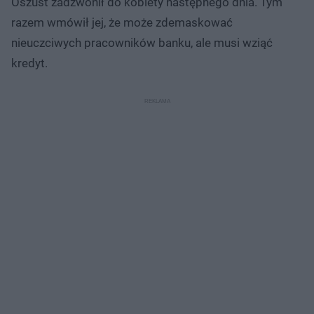
Oszust zadzwonił do kobiety następnego dnia. Tym
razem wmówił jej, że może zdemaskować
nieuczciwych pracowników banku, ale musi wziąć
kredyt.