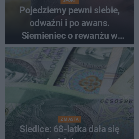
SPORT
Pojedziemy pewni siebie,
odważni i po awans.
Siemieniec o rewanżu w
Szkocji
Z MIASTA
Siedlce: 68-latka dała się