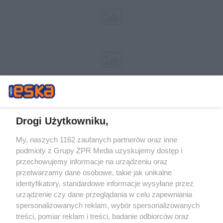
Drogi Użytkowniku,
My, naszych 1162 zaufanych partnerów oraz inne
Żaden utwór zamieszczony w serwisie nie może być powielany i
podmioty z Grupy ZPR Media uzyskujemy dostęp i
rozpowszechniany lub dalej rozpowszechniany w jakikolwiek sposób (w
przechowujemy informacje na urządzeniu oraz
tym także elektroniczny lub mechaniczny) na jakimkolwiek polu
eksploatacji w jakiejkolwiek formie, włącznie z umieszczaniem w
przetwarzamy dane osobowe, takie jak unikalne
Internecie bez pisemnej zgody właściciela praw. Jakiekolwiek użycie lub
identyfikatory, standardowe informacje wysyłane przez
wykorzystanie utworów w całości lub w części z naruszeniem prawa,
tzn. bez właściwej zgody, jest zabronione pod groźbą kary i może być
urządzenie czy dane przeglądania w celu zapewniania
ścigane prawnie.
spersonalizowanych reklam, wybór spersonalizowanych
treści, pomiar reklam i treści, badanie odbiorców oraz