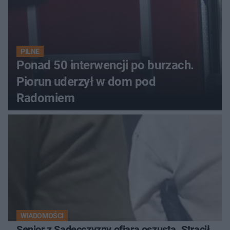
PILNE
Ponad 50 interwencji po burzach.
Piorun uderzył w dom pod
Radomiem
WIADOMOŚCI
Senior z Sądecczyzny ofiarą oszusta. Stracił