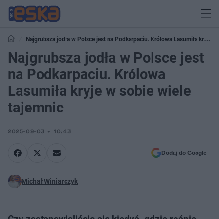
Najgrubsza jodła w Polsce jest na Podkarpaciu. Królowa Lasumiła kryje w
sobie wiele tajemnic
Najgrubsza jodła w Polsce jest
na Podkarpaciu. Królowa
Lasumiła kryje w sobie wiele
tajemnic
2025-09-03
10:43
Dodaj do Google
Michał Winiarczyk
Czy zastanawialiście się kiedyś, gdzie rośnie