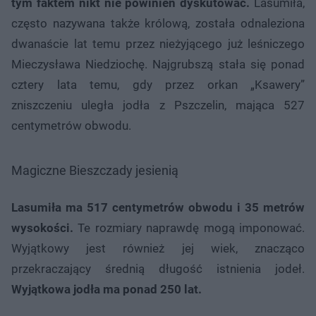
tym faktem nikt nie powinien dyskutować.
Lasumiła,
często nazywana także królową, została odnaleziona
dwanaście lat temu przez nieżyjącego już leśniczego
Mieczysława Niedziochę. Najgrubszą stała się ponad
cztery lata temu, gdy przez orkan „Ksawery”
zniszczeniu uległa jodła z Pszczelin, mająca 527
centymetrów obwodu.
Magiczne Bieszczady jesienią
Lasumiła ma 517 centymetrów obwodu i 35 metrów
wysokości.
Te rozmiary naprawdę mogą imponować.
Wyjątkowy jest również jej wiek, znacząco
przekraczający średnią długość istnienia jodeł.
Wyjątkowa jodła ma ponad 250 lat.