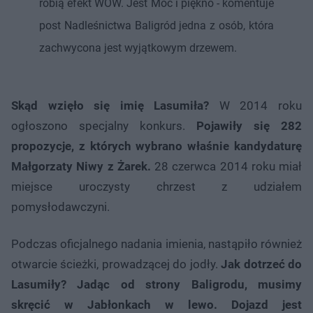
robią efekt WOW. Jest Moc i piękno - komentuje
post Nadleśnictwa Baligród jedna z osób, która
zachwycona jest wyjątkowym drzewem.
Skąd wzięło się imię Lasumiła?
W 2014 roku
ogłoszono specjalny konkurs.
Pojawiły się 282
propozycje, z których wybrano właśnie kandydaturę
Małgorzaty Niwy z Żarek.
28 czerwca 2014 roku miał
miejsce uroczysty chrzest z udziałem
pomysłodawczyni.
Podczas oficjalnego nadania imienia, nastąpiło również
otwarcie ścieżki, prowadzącej do jodły.
Jak dotrzeć do
Lasumiły? Jadąc od strony Baligrodu, musimy
skręcić w Jabłonkach w lewo. Dojazd jest