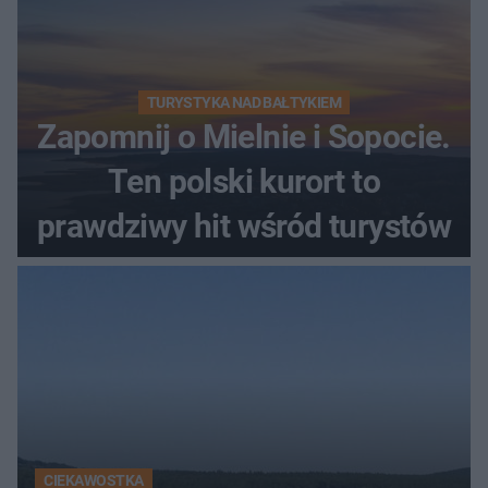
TURYSTYKA NAD BAŁTYKIEM
Zapomnij o Mielnie i Sopocie.
Ten polski kurort to
prawdziwy hit wśród turystów
CIEKAWOSTKA