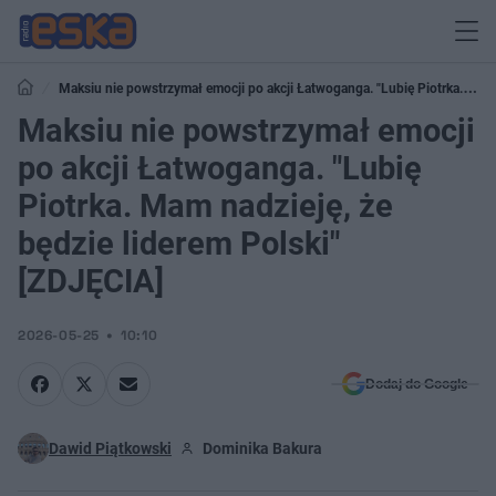
Maksiu nie powstrzymał emocji po akcji Łatwoganga. "Lubię Piotrka.
Mam nadzieję, że będzie liderem Polski" [ZDJĘCIA]
Maksiu nie powstrzymał emocji
po akcji Łatwoganga. "Lubię
Piotrka. Mam nadzieję, że
będzie liderem Polski"
[ZDJĘCIA]
2026-05-25
10:10
Dodaj do Google
Dawid Piątkowski
Dominika Bakura