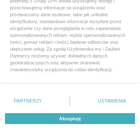
podmioty z Grupy ZPR Media uzyskujemy dostęp i
przechowujemy informacje na urządzeniu oraz
przetwarzamy dane osobowe, takie jak unikalne
identyfikatory, standardowe informacje wysyłane przez
PIELĘGNACJA BORÓWKI
urządzenie czy dane przeglądania w celu zapewniania
Zrób to po zebraniu borówek, a za
spersonalizowanych reklam, wybór spersonalizowanych
rok zbiory będą obfite
treści, pomiar reklam i treści, badanie odbiorców oraz
ulepszanie usług. Za zgodą Użytkownika my i Zaufani
Partnerzy możemy używać dokładnych danych
geolokalizacyjnych oraz aktywnie skanować
charakterystykę urządzenia do celów identyfikacji.
Ponieważ cenimy Twoją prywatność, prosimy o zgodę na
korzystanie z tych technologii poprzez kliknięcie
„Akceptuję”. Zgoda jest dobrowolna i zawsze możesz ją
zmienić/wycofać klikając przycisk ustawień prywatności
PARTNERZY
USTAWIENIA
znajdujący się w lewym dolnym rogu strony
. Niektóre
rodzaje przetwarzania danych nie wymagają zgody
Akceptuję
użytkownika, ale masz prawo sprzeciwić się takiemu
ZAKUPY
przetwarzaniu. Preferencje będą miały zastosowanie tylko
Jesień w Pepco! Stylowe kubki i
na tej witrynie.