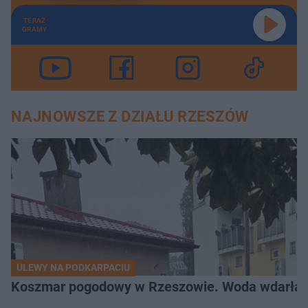
TERAZ
GRAMY
NAJNOWSZE Z DZIAŁU RZESZÓW
ULEWY NA PODKARPACIU
Koszmar pogodowy w Rzeszowie. Woda wdarła si