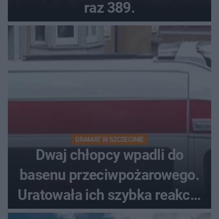
raz 389.
DRAMAT W SZCZECINIE
Dwaj chłopcy wpadli do
basenu przeciwpożarowego.
Uratowała ich szybka reakcja
świadków