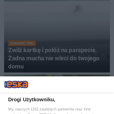
DOMOWE TRIKI
Zwilż kartkę i połóż na parapecie.
Żadna mucha nie wleci do twojego
domu
Drogi Użytkowniku,
My, naszych 1162 zaufanych partnerów oraz inne