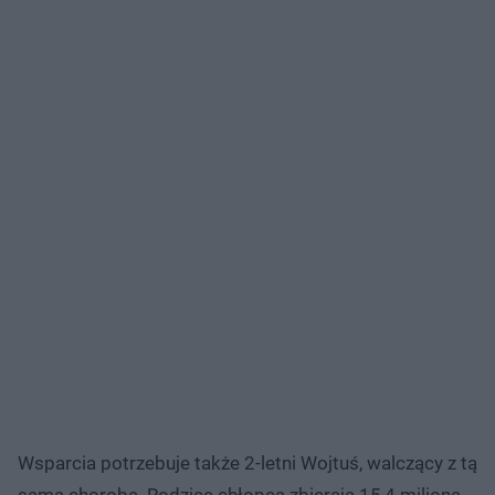
Wsparcia potrzebuje także 2-letni Wojtuś, walczący z tą
samą chorobą. Rodzice chłopca zbierają 15,4 miliona