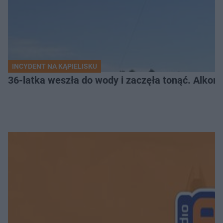
INCYDENT NA KĄPIELISKU
36-latka weszła do wody i zaczęła tonąć. Alkom