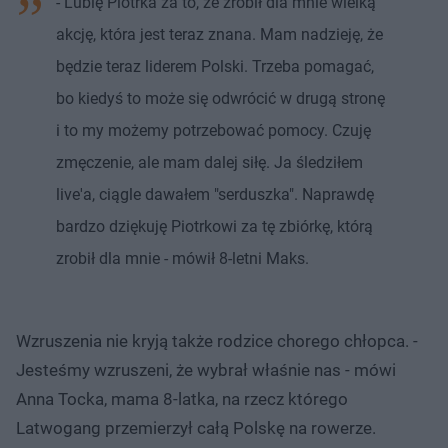
- Lubię Piotrka za to, że zrobił dla mnie wielką
akcję, która jest teraz znana. Mam nadzieję, że
będzie teraz liderem Polski. Trzeba pomagać,
bo kiedyś to może się odwrócić w drugą stronę
i to my możemy potrzebować pomocy. Czuję
zmęczenie, ale mam dalej siłę. Ja śledziłem
live'a, ciągle dawałem "serduszka". Naprawdę
bardzo dziękuję Piotrkowi za tę zbiórkę, którą
zrobił dla mnie - mówił 8-letni Maks.
Wzruszenia nie kryją także rodzice chorego chłopca. -
Jesteśmy wzruszeni, że wybrał właśnie nas - mówi
Anna Tocka, mama 8-latka, na rzecz którego
Latwogang przemierzył całą Polskę na rowerze.