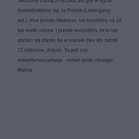
Jesteśmy trochę zmęczeni, ale gdy w ogóle
dowiedzieliśmy się, że Piotrek (Łatwogang -
red.) chce pomóc Maksowi, nie liczyliśmy na aż
tak wielki odzew. I przede wszystkim, że to tak
szybko się stanie, bo w niecałe dwa dni zebrał
12 milionów złotych. To jest coś
niewytłumaczalnego - mówił ojciec chorego
Maksa.