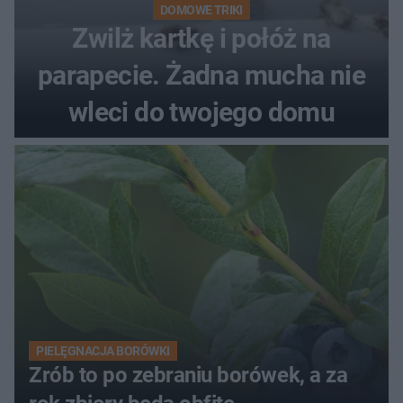
DOMOWE TRIKI
Zwilż kartkę i połóż na
parapecie. Żadna mucha nie
wleci do twojego domu
PIELĘGNACJA BORÓWKI
Zrób to po zebraniu borówek, a za