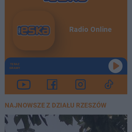
Radio Online
TERAZ
GRAMY
NAJNOWSZE Z DZIAŁU RZESZÓW