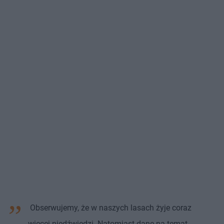
Obserwujemy, że w naszych lasach żyje coraz
więcej niedźwiedzi. Natomiast dane na temat