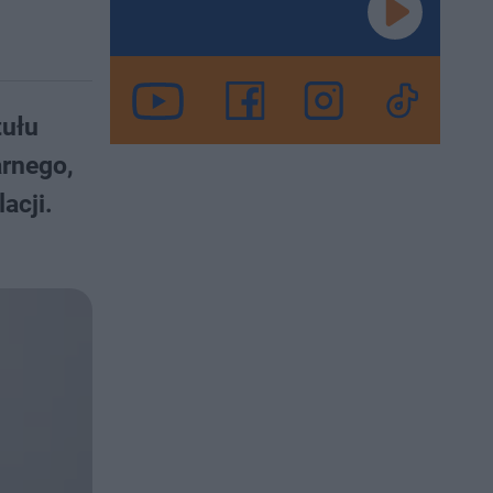
tułu
arnego,
acji.