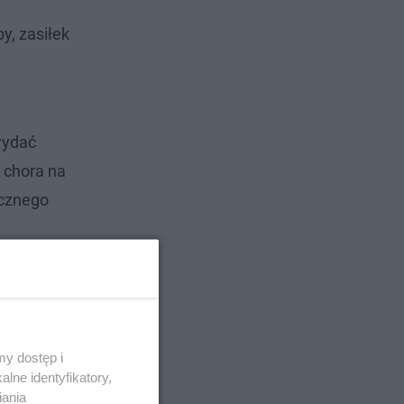
y, zasiłek
wydać
, chora na
icznego
y dostęp i
lne identyfikatory,
iania