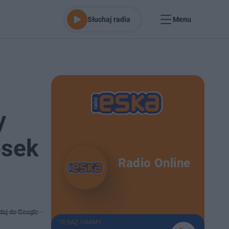
Słuchaj radia
Menu
y
osek
Radio Online
daj do Google
TERAZ GRAMY