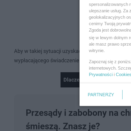
spersonalizowanych re
ulepszanie usług. Za
geolokalizacyjnych or
cenimy Twoją prywatno
Zgoda jest dobrowoln
się w lewym dolnym r
ale masz prawo sprzec
witrynie.
Aby w takiej sytuacji uzyskać świadczenie z tytuł
wypłacającego świadczenie (np. do pracodawcy, z
Zapoznaj się z poniż
internetowych. Szcze
Prywatności
i
Cookie
Dlaczego warto jeść śliwki?
Nie można odtworzyć wid
PARTNERZY
Spróbuj ponownie
Przesądy i zabobony na chr
śmieszą. Znasz je?