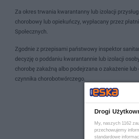
Za okres trwania kwarantanny lub izolacji przysł
chorobowy lub opiekuńczy, wypłacany przez płatn
Społecznych.
Zgodnie z przepisami państwowy inspektor sanita
decyzję o poddaniu kwarantannie lub izolacji osoby
chorobę zakaźną albo podejrzana o zakażenie lub
czynnika chorobotwórczego.
Drogi Użytkow
My, naszych 1162 zau
przechowujemy informa
standardowe informac