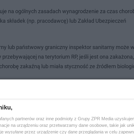
uguje na ogólnych zasadach wynagrodzenie za czas chorob
ika składek (np. pracodawcę) lub Zakład Ubezpieczeń
rny lub państwowy graniczny inspektor sanitarny może 
 przebywającej na terytorium RP, jeśli jest ona zakażona
 chorobę zakaźną lub miała styczność ze źródłem biolog
niku,
fanych partnerów oraz inne podmioty z Grupy ZPR Media uzyskujem
cje na urządzeniu oraz przetwarzamy dane osobowe, takie jak unika
je wysyłane przez urządzenie czy dane przeglądania w celu zapewn