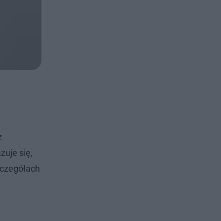
z
uje się,
zczegółach