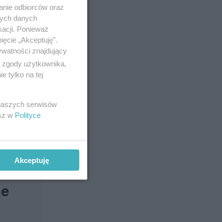
anie odbiorców oraz
nych danych
kacji. Ponieważ
ięcie „Akceptuję”.
ywatności znajdujący
ą zgody użytkownika,
 tylko na tej
go do
 naszych serwisów
esz w
Polityce
Akceptuję
ne