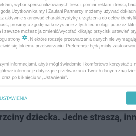
klam, wybór spersonalizowanych treści, pomiar reklam i treści, bad
 zgodą Użytkownika my i Zaufani Partnerzy możemy używać dokład
az aktywnie skanować charakterystykę urządzenia do celów identyfi
ść, prosimy o zgodę na korzystanie z tych technologii poprzez klikn
a i zawsze możesz ją zmienić/wycofać klikając przycisk ustawień pr
ogu strony
. Niektóre rodzaje przetwarzania danych nie wymagaj
iwić się takiemu przetwarzaniu. Preferencje będą miały zastosowanie
u choroby, należy przekazać decyzję inspektora sanitarne
leceniodawcy, ZUS).
szymi informacjami, abyś mógł świadomie i komfortowo korzystać z
gółowe informacje dotyczące przetwarzania Twoich danych znajdzi
s
oraz po kliknięciu w „Ustawienia”.
eo
USTAWIENIA
zciny dziecka. Jedne straszą, in