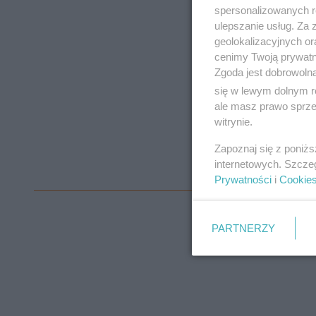
spersonalizowanych re
ulepszanie usług. Za
geolokalizacyjnych or
cenimy Twoją prywatno
Zgoda jest dobrowoln
się w lewym dolnym r
ale masz prawo sprzec
witrynie.
Zapoznaj się z poniż
internetowych. Szcze
Prywatności
i
Cookie
PARTNERZY