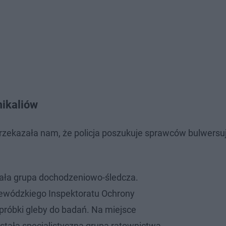
mikaliów
 przekazała nam, że policja poszukuje sprawców bulwers
ała grupa dochodzeniowo-śledcza.
jewódzkiego Inspektoratu Ochrony
próbki gleby do badań. Na miejsce
tała specjalistyczna grupa ratownictwa