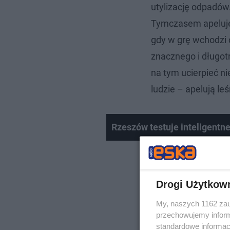
utylizację odpadów
Tymczasem apeluje
gdy w grę wchodzi 
znacznego i długo
na tym ucierpieć nie
ludzie – apelują leś
Rzeszów testuje inteligentn
Drogi Użytkow
My, naszych 1162 zau
przechowujemy informa
standardowe informac