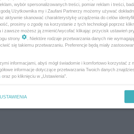
klam, wybór spersonalizowanych treści, pomiar reklam i treści, bad
 zgodą Użytkownika my i Zaufani Partnerzy możemy używać dokład
az aktywnie skanować charakterystykę urządzenia do celów identyfi
ść, prosimy o zgodę na korzystanie z tych technologii poprzez klikn
a i zawsze możesz ją zmienić/wycofać klikając przycisk ustawień pr
ogu strony
. Niektóre rodzaje przetwarzania danych nie wymagaj
iwić się takiemu przetwarzaniu. Preferencje będą miały zastosowanie
szymi informacjami, abyś mógł świadomie i komfortowo korzystać z
gółowe informacje dotyczące przetwarzania Twoich danych znajdzi
s
oraz po kliknięciu w „Ustawienia”.
ROZWIŃ
USTAWIENIA