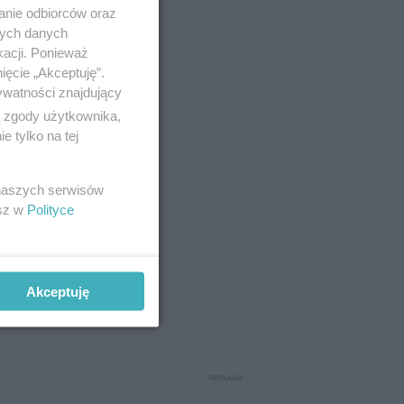
anie odbiorców oraz
nych danych
kacji. Ponieważ
ięcie „Akceptuję”.
ywatności znajdujący
ą zgody użytkownika,
 tylko na tej
 naszych serwisów
esz w
Polityce
Akceptuję