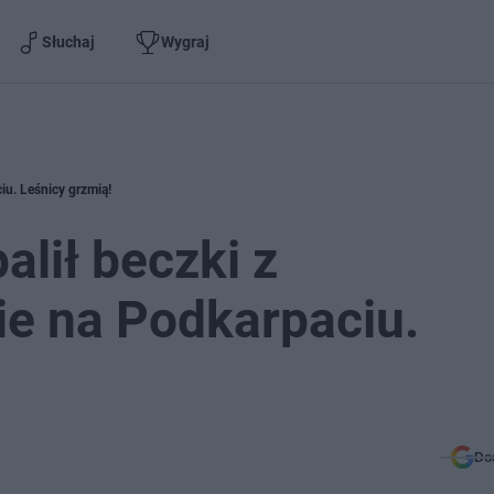
Słuchaj
Wygraj
iu. Leśnicy grzmią!
alił beczki z
ie na Podkarpaciu.
Do