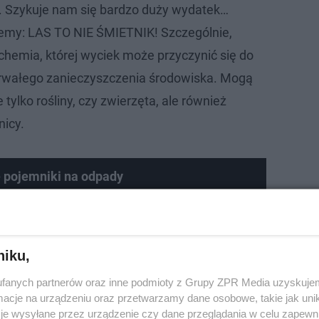
. Szykuje nam się bardzo duży wydatek…
my: LAS TO NIE ŚMIETNIK! Szczególnie,
chemia, której wyciek może przyczynić się do
trwałego zanieczyszczenia środowiska. Mogą
 tylko rośliny, czy zwierzęta, ale również
nicy.
e pojemniki na odpady
niku,
fanych partnerów oraz inne podmioty z Grupy ZPR Media uzyskujem
cje na urządzeniu oraz przetwarzamy dane osobowe, takie jak unika
je wysyłane przez urządzenie czy dane przeglądania w celu zapewn