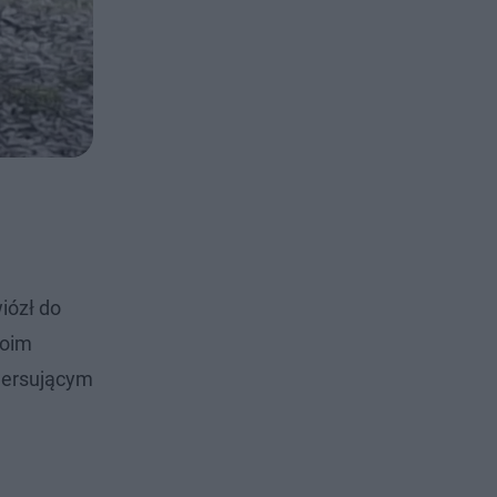
iózł do
woim
lwersującym