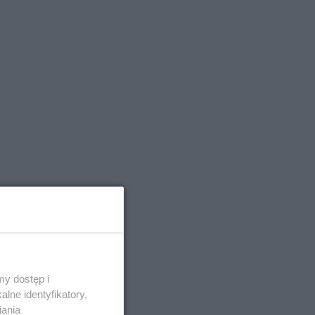
y dostęp i
lne identyfikatory,
iania