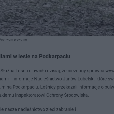
/ Archiwum prywatne
liami w lesie na Podkarpaciu
Służba Leśna ujawniła dzisiaj, że nieznany sprawca wyw
aliami – informuje Nadleśnictwo Janów Lubelski, które s
im na Podkarpaciu. Leśnicy przekazali informacje o bu
ódzkiemu Inspektoratowi Ochrony Środowiska.
e nasze nadleśnictwo zleci zabranie i