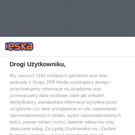
Drogi Użytkowniku,
My, naszych 1162 zaufanych partnerów oraz inne
Żaden utwór zamieszczony w serwisie nie może być powielany i
podmioty z Grupy ZPR Media uzyskujemy dostęp i
rozpowszechniany lub dalej rozpowszechniany w jakikolwiek sposób (w
tym także elektroniczny lub mechaniczny) na jakimkolwiek polu
przechowujemy informacje na urządzeniu oraz
eksploatacji w jakiejkolwiek formie, włącznie z umieszczaniem w
przetwarzamy dane osobowe, takie jak unikalne
Internecie bez pisemnej zgody właściciela praw. Jakiekolwiek użycie lub
identyfikatory, standardowe informacje wysyłane przez
wykorzystanie utworów w całości lub w części z naruszeniem prawa,
tzn. bez właściwej zgody, jest zabronione pod groźbą kary i może być
urządzenie czy dane przeglądania w celu zapewniania
ścigane prawnie.
spersonalizowanych reklam, wybór spersonalizowanych
treści, pomiar reklam i treści, badanie odbiorców oraz
ulepszanie usług. Za zgodą Użytkownika my i Zaufani