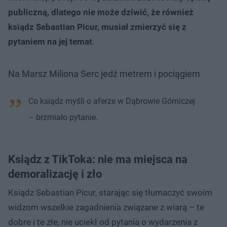
publiczną, dlatego nie może dziwić, że również
ksiądz Sebastian Picur, musiał zmierzyć się z
pytaniem na jej temat
.
Na Marsz Miliona Serc jedź metrem i pociągiem
Co ksiądz myśli o aferze w Dąbrowie Górniczej
– brzmiało pytanie.
Ksiądz z TikToka: nie ma miejsca na
demoralizację i zło
Ksiądz Sebastian Picur, starając się tłumaczyć swoim
widzom wszelkie zagadnienia związane z wiarą – te
dobre i te złe, nie uciekł od pytania o wydarzenia z