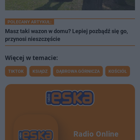
POLECANY ARTYKUŁ:
Masz taki wazon w domu? Lepiej pozbądź się go,
przynosi nieszczęście
TIKTOK
KSIĄDZ
DĄBROWA GÓRNICZA
KOŚCIÓŁ
Radio Online