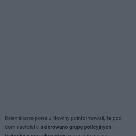
Dziennikarze portalu Nowiny poinformowali, że pod
dom nastolatki
skierowano grupę policyjnych
techników oraz ekspertów
reprezentujących