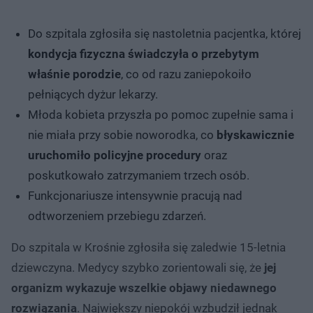
Do szpitala zgłosiła się nastoletnia pacjentka, której
kondycja fizyczna świadczyła o przebytym
właśnie porodzie
, co od razu zaniepokoiło
pełniących dyżur lekarzy.
Młoda kobieta przyszła po pomoc zupełnie sama i
nie miała przy sobie noworodka, co
błyskawicznie
uruchomiło policyjne procedury
oraz
poskutkowało zatrzymaniem trzech osób.
Funkcjonariusze intensywnie pracują nad
odtworzeniem przebiegu zdarzeń.
Do szpitala w Krośnie zgłosiła się zaledwie 15-letnia
dziewczyna. Medycy szybko zorientowali się, że
jej
organizm wykazuje wszelkie objawy niedawnego
rozwiązania
. Największy niepokój wzbudził jednak