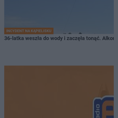
INCYDENT NA KĄPIELISKU
36-latka weszła do wody i zaczęła tonąć. Alkom