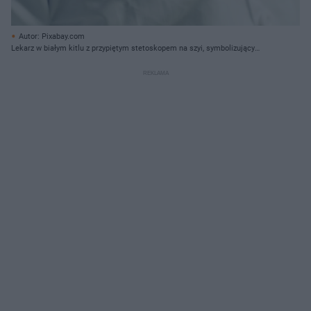
Autor: Pixabay.com
Lekarz w białym kitlu z przypiętym stetoskopem na szyi, symbolizujący
służbę zdrowia. Artykuł na Super Biznes informuje o planowanych zmianach
w zarobkach lekarzy i zakazie łączenia pracy w publicznej i prywatnej służbie
zdrowia, które wprowadzić chce rząd i Lewica.