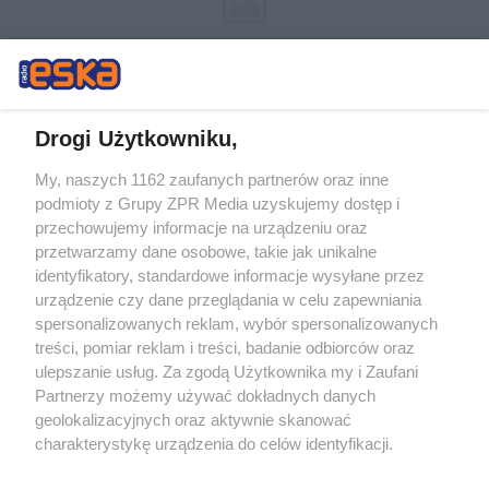
Drogi Użytkowniku,
My, naszych 1162 zaufanych partnerów oraz inne
Żaden utwór zamieszczony w serwisie nie może być powielany i
podmioty z Grupy ZPR Media uzyskujemy dostęp i
rozpowszechniany lub dalej rozpowszechniany w jakikolwiek sposób (w
tym także elektroniczny lub mechaniczny) na jakimkolwiek polu
przechowujemy informacje na urządzeniu oraz
eksploatacji w jakiejkolwiek formie, włącznie z umieszczaniem w
przetwarzamy dane osobowe, takie jak unikalne
Internecie bez pisemnej zgody właściciela praw. Jakiekolwiek użycie lub
identyfikatory, standardowe informacje wysyłane przez
wykorzystanie utworów w całości lub w części z naruszeniem prawa,
tzn. bez właściwej zgody, jest zabronione pod groźbą kary i może być
urządzenie czy dane przeglądania w celu zapewniania
ścigane prawnie.
spersonalizowanych reklam, wybór spersonalizowanych
treści, pomiar reklam i treści, badanie odbiorców oraz
ulepszanie usług. Za zgodą Użytkownika my i Zaufani
Partnerzy możemy używać dokładnych danych
geolokalizacyjnych oraz aktywnie skanować
charakterystykę urządzenia do celów identyfikacji.
Ponieważ cenimy Twoją prywatność, prosimy o zgodę na
O nas