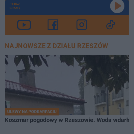
TERAZ
GRAMY
NAJNOWSZE Z DZIAŁU RZESZÓW
ULEWY NA PODKARPACIU
Koszmar pogodowy w Rzeszowie. Woda wdarła si