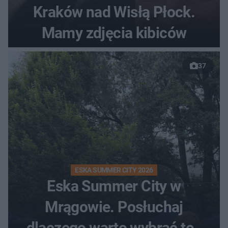
Kraków nad Wisłą Płock.
Mamy zdjęcia kibiców
37
ESKA SUMMER CITY 2026
Eska Summer City w
Mrągowie. Posłuchaj
dlaczego warto wybrać ten