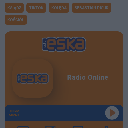
KSIĄDZ
TIKTOK
KOLĘDA
SEBASTIAN PICUR
KOŚCIÓŁ
Radio Online
TERAZ
GRAMY